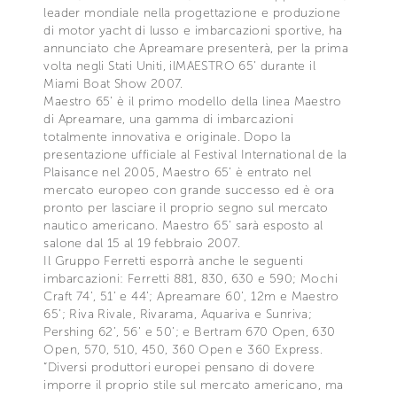
leader mondiale nella progettazione e produzione
di motor yacht di lusso e imbarcazioni sportive, ha
annunciato che Apreamare presenterà, per la prima
volta negli Stati Uniti, ilMAESTRO 65’ durante il
Miami Boat Show 2007.
Maestro 65’ è il primo modello della linea Maestro
di Apreamare, una gamma di imbarcazioni
totalmente innovativa e originale. Dopo la
presentazione ufficiale al Festival International de la
Plaisance nel 2005, Maestro 65’ è entrato nel
mercato europeo con grande successo ed è ora
pronto per lasciare il proprio segno sul mercato
nautico americano. Maestro 65’ sarà esposto al
salone dal 15 al 19 febbraio 2007.
Il Gruppo Ferretti esporrà anche le seguenti
imbarcazioni: Ferretti 881, 830, 630 e 590; Mochi
Craft 74’, 51’ e 44’; Apreamare 60’, 12m e Maestro
65’; Riva Rivale, Rivarama, Aquariva e Sunriva;
Pershing 62’, 56’ e 50’; e Bertram 670 Open, 630
Open, 570, 510, 450, 360 Open e 360 Express.
“Diversi produttori europei pensano di dovere
imporre il proprio stile sul mercato americano, ma