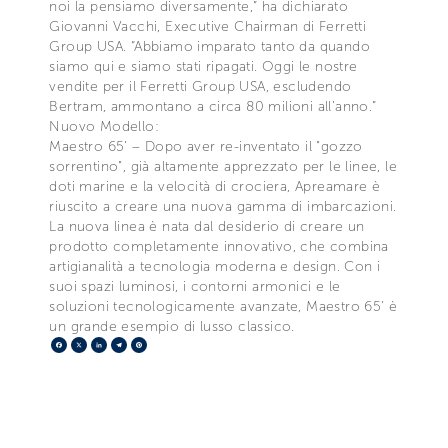
noi la pensiamo diversamente,” ha dichiarato
Giovanni Vacchi, Executive Chairman di Ferretti
Group USA. “Abbiamo imparato tanto da quando
siamo qui e siamo stati ripagati. Oggi le nostre
vendite per il Ferretti Group USA, escludendo
Bertram, ammontano a circa 80 milioni all’anno.”
Nuovo Modello:
Maestro 65’ – Dopo aver re-inventato il "gozzo
sorrentino", già altamente apprezzato per le linee, le
doti marine e la velocità di crociera, Apreamare è
riuscito a creare una nuova gamma di imbarcazioni.
La nuova linea è nata dal desiderio di creare un
prodotto completamente innovativo, che combina
artigianalità a tecnologia moderna e design. Con i
suoi spazi luminosi, i contorni armonici e le
soluzioni tecnologicamente avanzate, Maestro 65’ è
un grande esempio di lusso classico.
Facebook
X
LinkedIn
Telegram
Pinterest