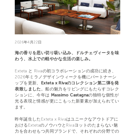
2026年4月22日
海の香りを思い切り吸い込み、ドルチェヴィータを味
わう、水上での軽やかな生活の楽しみ。
Exteta と Rivaの初コラボレーションの成功に続き、
2026年ミラノデザインウィークを機にパートナーシ
ップを更新、
Exteta x Rivaのコレクション第二弾を発
表致しました
。船の魅力をリビングにもたらすコレク
ションに、今年は
Massimo Castagna
の独特な個性が
光る表現と情感が更にこもった新要素が加えられてい
ます。
昨年誕生したExteta x Rivaはユニークなアウトドアに
おけるExtetaのノウハウとRivaヨットのたまらない魅
力を合わせもつ共同ブランドで、それぞれの分野での