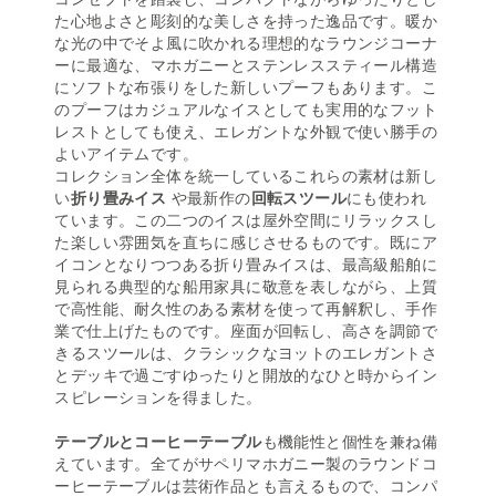
た心地よさと彫刻的な美しさを持った逸品です。暖か
な光の中でそよ風に吹かれる理想的なラウンジコーナ
ーに最適な、マホガニーとステンレススティール構造
にソフトな布張りをした新しいプーフもあります。こ
のプーフはカジュアルなイスとしても実用的なフット
レストとしても使え、エレガントな外観で使い勝手の
よいアイテムです。
コレクション全体を統一しているこれらの素材は新し
い
折り畳みイス
や最新作の
回転スツール
にも使われ
ています。この二つのイスは屋外空間にリラックスし
た楽しい雰囲気を直ちに感じさせるものです。既にア
イコンとなりつつある折り畳みイスは、最高級船舶に
見られる典型的な船用家具に敬意を表しながら、上質
で高性能、耐久性のある素材を使って再解釈し、手作
業で仕上げたものです。座面が回転し、高さを調節で
きるスツールは、クラシックなヨットのエレガントさ
とデッキで過ごすゆったりと開放的なひと時からイン
スピレーションを得ました。
テーブルとコーヒーテーブル
も機能性と個性を兼ね備
えています。全てがサペリマホガニー製のラウンドコ
ーヒーテーブルは芸術作品とも言えるもので、コンパ