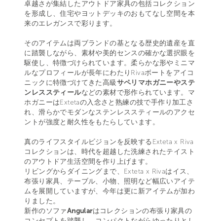
卓越さが集結したアウトドア家具の包括コレクション
を形成し、住宅やヨットデッキのおもてなし空間を本
来のエレガンスで彩ります。
そのアイテムは両ブランドの基となる歴史的遺産を直
に踏襲しながら、素材や美的センスの確かな選択眼を
駆使し、特徴づけられています。柔らかな形やミニマ
ルなプロフィールが長年にわたりRivaボートをアイコ
ニックに特徴づけてきた高級
サペリマホガニーやステ
ンレススティール
などの素材で形作られています。マ
ホガニーはExtetaの入念さと熟練の技で手作り加工さ
れ、滑らかでモダンなステンレススティールのアクセ
ントが強度と耐久性をもたらしています。
真のライフスタイルビジョンを反映するExteta x Riva
コレクションは、時代を超越した洗練されたテイスト
のアウトドア生活空間を作り上げます。
リビングからダイニングまで、Exteta x Rivaはイス、
布張り家具、テーブル、小物、照明など幅広いアイテ
ムを展開していますが、今年は更に新アイテムが加わ
りました。
新作のソファ
Angular
はコレクションの布張り家具の
コンセプトを踏襲し、コンパクトながらゆったりとし