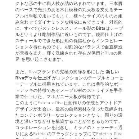
クトな形の中に職人技が詰め込まれています。三本脚
のベースで光沢のある木目模様の丸天板を支えるテー
ブルは単独で用いてもよく、様々なサイズのものと組
み合わせてダイナミックな構成にもできます。対照的
に、すべてがステンレススティール製の
Bitta
はテーブ
ルというより彫刻作品に近いものです。鏡面仕上げの
スティールでできた形は船の係留柱からインスピレー
ションを得たものです。彫刻的なバランスで垂直構造
が天板を支え、輝く洗練された存在が係留とRivaの世
界 を思い起こさせます。
また、Rivaブランドの究極の賛辞を形にした
新しい
Rivaデッキ仕上げ
がコレクションのテーブルとコーヒ
ーテーブルに採用されています。これは典型的なボー
トデッキの特徴であるメープル材のストライプを手作
業で仕上げた、マホガニー天板が特徴です。
このようにExteta x Rivaは船作りの伝統とアウトドア
デザインが出会い、最高の自然素材を使った洗練され
たコンテンポラリーなコレクションとなり、周りの環
境と深いつながりを構築することができるものです。
コラボレーションを記念し、ミラノのトゥラーティ通
りにあるExteta のフラッグショップにてExteta x Riva