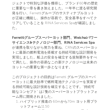
ジェクトで特別な評価を獲得し、ブランド60年の歴史
に重要な一章を書き加えました。一年半に渡る研究開
発を行い、Ferrettiグループのサスティナブルヨット
が正確に機能し、操作が容易で、安全基準をすべてク
リアしていることを RINA Services Spaが確認しまし
た。
Ferrettiグループスーパーヨット部門、Weichaiパワー
サイエンス&テクノロジー部門、RINA Services Spa
が連携を取りながら努力を重ね、CRNのスーパーヨッ
トに最新の燃料電池を搭載する持続可能な設計開発を
実現しました。船上の安全を確立する規制要件をすべ
て満たし、操作の容易なこの新テクノロジーは未来の
ヨットへの重要な第一歩となります。
このプロジェクトの目的はFerretti グループのスーパ
ーヨットに最大効率で燃料電池テクノロジーを実装す
る持続可能な設計技術を確立することです。“持続可
能なコンセプト” は2隻のスーパーヨットプラットフォ
ーム用に開発されました。
ハイブリッド推進の 60mから70m ヨット用プラ
ットフォーム11.50