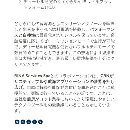
ディーゼル発電の75mから90mヨット用プラッ
トフォーム14.20
どちらにも代替電源としてグリーンメタノールを転換
した水素を使うPEM燃料電池を搭載し、
パフォーマン
スと自律性
は最適化されたレベルを保っています。巡
航速度に応じてゼロエミッションモードで走行が可能
で、ディーゼル発電機を使わないフルホテルモードで
数日間過ごすこともできます。この技術により総排出
量は大幅に削減でき、最も厳しい環境基準を十分にク
リアできます。
RINA Services Spa
とのコラボレーションは、
CRNが
サスティナブルな航海アプリケーションの限界を押し
広げ、
自船に持続可能な動力供給を組み込むことに積
極的で、実際に行っていることへの証です。これは、
当社造船所がヨット業界においてより環境にやさしい
テクノロジー採用の最前線にいることも示していま
す。
Facebook
X
LinkedIn
Telegram
Pinterest