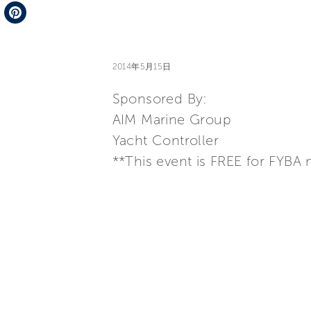
Telegram
Pinterest
2014年5月15日
Sponsored By:
AIM Marine Group
Yacht Controller
**This event is FREE for FYB