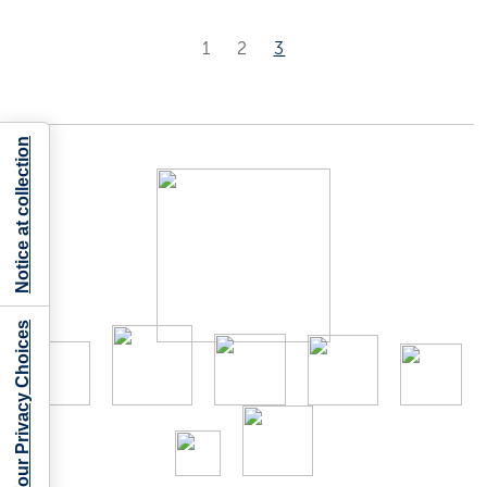
1
2
3
Notice at collection
Your Privacy Choices