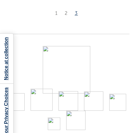
1
2
3
Notice at collection
Your Privacy Choices