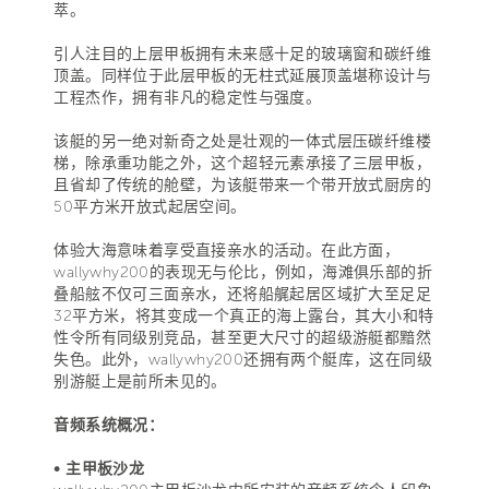
萃。
引人注目的上层甲板拥有未来感十足的玻璃窗和碳纤维
顶盖。同样位于此层甲板的无柱式延展顶盖堪称设计与
工程杰作，拥有非凡的稳定性与强度。
该艇的另一绝对新奇之处是壮观的一体式层压碳纤维楼
梯，除承重功能之外，这个超轻元素承接了三层甲板，
且省却了传统的舱壁，为该艇带来一个带开放式厨房的
50平方米开放式起居空间。
体验大海意味着享受直接亲水的活动。在此方面，
wallywhy200的表现无与伦比，例如，海滩俱乐部的折
叠船舷不仅可三面亲水，还将船艉起居区域扩大至足足
32平方米，将其变成一个真正的海上露台，其大小和特
性令所有同级别竞品，甚至更大尺寸的超级游艇都黯然
失色。此外，wallywhy200还拥有两个艇库，这在同级
别游艇上是前所未见的。
音频系统概况：
• 主甲板沙龙