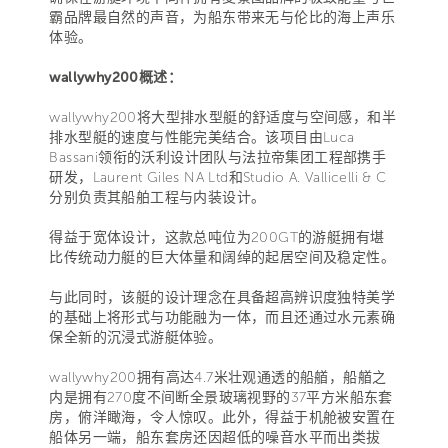
霸品牌最自然的声音，为船东带来无与伦比的海上声乐
体验。
wallywhy200概述：
wallywhy200将大型排水型艇的舒适度与空间感，和半
排水型艇的速度与性能完美结合。该项目由Luca
Bassani领衔的沃利设计团队与法拉帝集团工程部携手
研发，Laurent Giles NA Ltd和Studio A. Vallicelli & C
分别负责其船舶工程与内装设计。
得益于宽体设计，这款总吨位为200GT的游艇拥有堪
比传统动力艇的巨大体量和阔绰的起居空间及稳定性。
与此同时，该艇的设计理念在具备超高辨识度独特美学
的基础上将形式与功能融为一体，而且还通过水元素确
保全新的沉浸式游艇体验。
wallywhy200拥有高达4.7米壮观通透的船艏，船艏之
内是拥有270度不间断全景玻璃视野的37平方米船东套
房，俯洋瞰海，令人惊叹。此外，得益于机舱被安置在
船体另一端，船东套房还因超低的噪音水平而出类拔