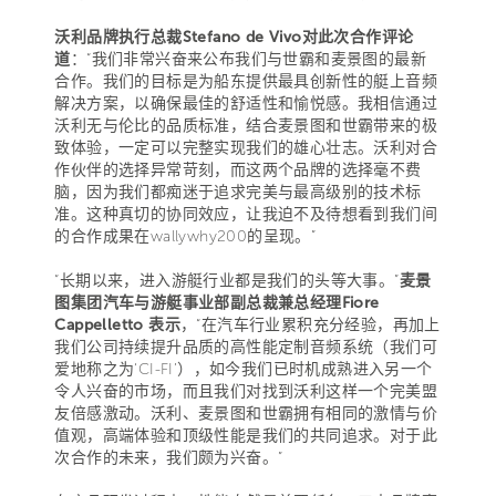
沃利品牌执行总裁Stefano de Vivo对此次合作评论
道
：“我们非常兴奋来公布我们与世霸和麦景图的最新
合作。我们的目标是为船东提供最具创新性的艇上音频
解决方案，以确保最佳的舒适性和愉悦感。我相信通过
沃利无与伦比的品质标准，结合麦景图和世霸带来的极
致体验，一定可以完整实现我们的雄心壮志。沃利对合
作伙伴的选择异常苛刻，而这两个品牌的选择毫不费
脑，因为我们都痴迷于追求完美与最高级别的技术标
准。这种真切的协同效应，让我迫不及待想看到我们间
的合作成果在wallywhy200的呈现。”
“长期以来，进入游艇行业都是我们的头等大事。”
麦景
图集团汽车与游艇事业部副总裁兼总经理Fiore
Cappelletto 表示
，“在汽车行业累积充分经验，再加上
我们公司持续提升品质的高性能定制音频系统（我们可
爱地称之为‘CI-FI’），如今我们已时机成熟进入另一个
令人兴奋的市场，而且我们对找到沃利这样一个完美盟
友倍感激动。沃利、麦景图和世霸拥有相同的激情与价
值观，高端体验和顶级性能是我们的共同追求。对于此
次合作的未来，我们颇为兴奋。”