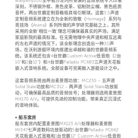
wallywhy200主甲板沙龙内所安装的音频系统令人印象
深刻，不锈钢外框、黑色皮革、铝制防尘帽、黑色纸质
音杯，两台世霸定制音箱极其吸引眼球。这套3.5声道
定制音频系统建立在为全新的致敬（Homage）系列与
竞技场（Arena）系列所做的声学研究基础之上，其所
采用的全新“相位一致”理念可确保最真实的声场，满足
家庭影院的最高标准。在无需物理中央声道和相互远离
的左右声道的情况下，该全新理念创造出一种3D声
场，在沃利游艇环境内搭建出卓越和谐的世霸音频系
统。该系统还包含4台世霸Custom Active低音炮（2台
10”和2台12”）和4台世霸Palladio PC683三声道天花板
嵌入式音响系统。全部设备可完美融入游艇设计之中。
这套音频系统由两台麦景图功放：MC255 – 五声道
Solid State功放和MC312 – 两声道 Solid State功放驱
动，可确保最高品质的音频信号；处理器则选用麦景图
MX170 A/V，可提供先进的控制功能，带来真正沉浸式
的音响体验。
• 船东套房
船东套房内配置麦景图MX123 A/V处理器和麦景图
MI347七声道数码功放驱动的5台世霸Palladio PC662
天花板嵌入式音箱和1台世霸12” Custom Active低音炮