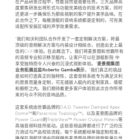
在产品研发过程中，性能自然是首要任务。三大品牌高
度聚焦研发出将形式与功能完美结合的技术方案，同时
还更进一步确保乐为那些挑剔的客户提升美学品味。在
此合作之下，每艘游艇的音响系统都是定制的，可完美
适配所安装区域的声学效果需求。
“我们和沃利团队合作开发了一套定制解决方案，将最
顶级的音频解决方案与内装设计相结合，创造出史上最
佳的CI-FI体验。在此概念下，我们将麦景图和世霸所有
的音频专业知识移至艇内，让客户可以在游艇影院 中
享受独特而令人兴奋的沉浸式观影体验。”
麦景图集团
业务拓展总监Roberto Gamba表示
，“我们真正的挑战
是如何打造真正的独特性，这套音频系统专为满足沃利
的愿景而量身定制，可无缝嵌入艇内的定制家具、墙壁
和橱柜之内。我们期待着更多客户体验到此次合作所带
来的与众不同的音响品质。”
这套系统由世霸品牌的D.A.D. Tweeter Damped Apex
Dome™和Paracross Topology™、以及麦景图品牌的
Power Guard的TripleView™ Power Output Meters等
高端音频科技所驱动。这些音频品牌都进行了广泛的压
力测试与产品校验流程，每个系统都经单独定制校准，
确保在游艇环境中同样拥有麦景图品牌的极致能量与世