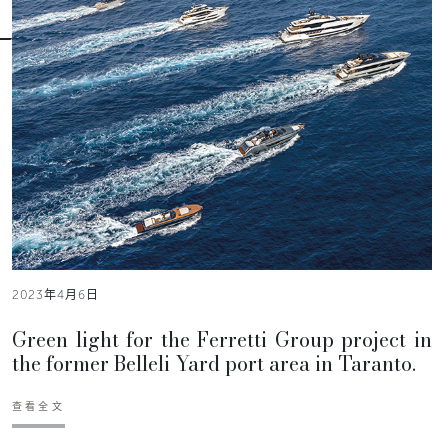
2023年4月6日
Green light for the Ferretti Group project in
the former Belleli Yard port area in Taranto.
查看全文