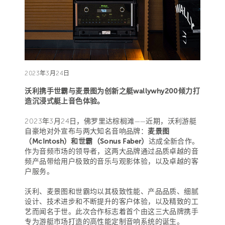
2023年3月24日
沃利携手世霸与麦景图为创新之艇wallywhy200倾力打
造沉浸式艇上音色体验。
2023年3月24日，佛罗里达棕榈滩——近期，沃利游艇
自豪地对外宣布与两大知名音响品牌：
麦景图
（McIntosh）和世霸（Sonus Faber）
达成全新合作。
作为音频市场的领导者，这两大品牌通过品质卓越的音
频产品带给用户极致的音乐与观影体验，以及卓越的客
户服务。
沃利、麦景图和世霸均以其极致性能、产品品质、细腻
设计、技术进步和不断提升的客户体验，以及精致的工
艺而闻名于世。此次合作标志着首个由这三大品牌携手
专为游艇市场打造的高性能定制音响系统的诞生。