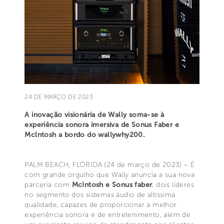
24 DE MARÇO DE 2023
A inovação visionária de Wally soma-se à
experiência sonora imersiva de Sonus Faber e
Mclntosh a bordo do wallywhy200.
PALM BEACH, FLÓRIDA (24 de março de 2023) – É
com grande orgulho que Wally anuncia a sua nova
parceria com
McIntosh e Sonus faber
, dois líderes
no segmento dos sistemas áudio de altíssima
qualidade, capazes de proporcionar a melhor
experiência sonora e de entretenimento, além de