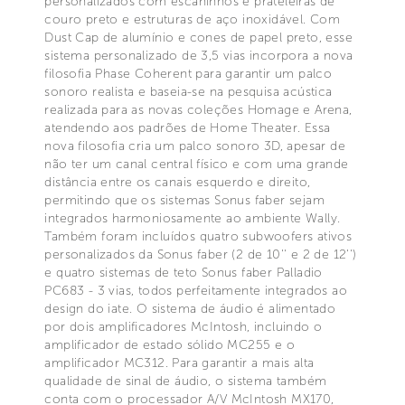
personalizados com escaninhos e prateleiras de
couro preto e estruturas de aço inoxidável. Com
Dust Cap de alumínio e cones de papel preto, esse
sistema personalizado de 3,5 vias incorpora a nova
filosofia Phase Coherent para garantir um palco
sonoro realista e baseia-se na pesquisa acústica
realizada para as novas coleções Homage e Arena,
atendendo aos padrões de Home Theater. Essa
nova filosofia cria um palco sonoro 3D, apesar de
não ter um canal central físico e com uma grande
distância entre os canais esquerdo e direito,
permitindo que os sistemas Sonus faber sejam
integrados harmoniosamente ao ambiente Wally.
Também foram incluídos quatro subwoofers ativos
personalizados da Sonus faber (2 de 10'' e 2 de 12'')
e quatro sistemas de teto Sonus faber Palladio
PC683 - 3 vias, todos perfeitamente integrados ao
design do iate. O sistema de áudio é alimentado
por dois amplificadores McIntosh, incluindo o
amplificador de estado sólido MC255 e o
amplificador MC312. Para garantir a mais alta
qualidade de sinal de áudio, o sistema também
conta com o processador A/V McIntosh MX170,