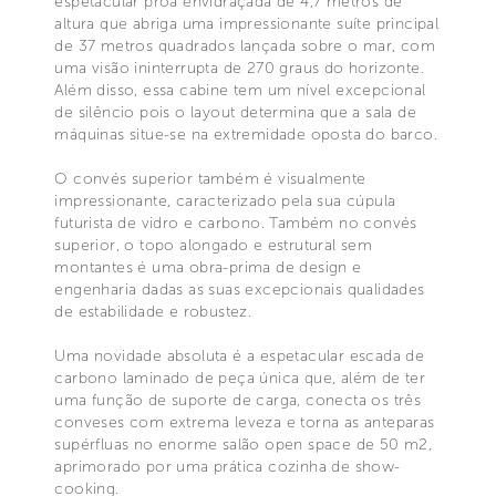
espetacular proa envidraçada de 4,7 metros de
altura que abriga uma impressionante suíte principal
de 37 metros quadrados lançada sobre o mar, com
uma visão ininterrupta de 270 graus do horizonte.
Além disso, essa cabine tem um nível excepcional
de silêncio pois o layout determina que a sala de
máquinas situe-se na extremidade oposta do barco.
O convés superior também é visualmente
impressionante, caracterizado pela sua cúpula
futurista de vidro e carbono. Também no convés
superior, o topo alongado e estrutural sem
montantes é uma obra-prima de design e
engenharia dadas as suas excepcionais qualidades
de estabilidade e robustez.
Uma novidade absoluta é a espetacular escada de
carbono laminado de peça única que, além de ter
uma função de suporte de carga, conecta os três
conveses com extrema leveza e torna as anteparas
supérfluas no enorme salão open space de 50 m2,
aprimorado por uma prática cozinha de show-
cooking.