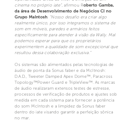
cinema no próprio iate”
, afirmou R
oberto Gamba,
da área de Desenvolvimento de Negócios CI no
Grupo MaIntosh
.
"Nosso desafio era criar algo
realmente único, por isso integramos o sistema de
som em móveis, paredes e armários feitos
especificamente para atender à visão da Wally. Mal
podemos esperar para que os proprietários
experimentem a qualidade de som excepcional que
resultou dessa colaboração exclusiva.”
Os sistemas são alimentados pelas tecnologias de
áudio de ponta da Sonus faber e da McItnosh:
D.A.D., Tweeter Damped Apex Dome™, Paracross
Topology™Power Guard e TripleView™. As marcas
de áudio realizaram extensos testes de estresse,
processos de verificação de produtos e ajustes sob
medida em cada sistema para fornecer a potência
do som McIntosh e a limpidez da Sonus faber
dentro do iate visando garantir a perfeição sônica
no mar.