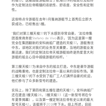
的细节。这艘超级游艇结合了航海杰作的极致以及始终
作为定制法拉帝精髓的适航性、舒适度、安全性和定制
性。
这些特点令游艇在去年9月戛纳游艇节上首秀后立即大
获成功，已经售出5艘。
“我们对第三艘天梭37的下水感到非常自豪，”法拉帝集
团首席商务官Stefano de Vivo表示，“因为这是第一艘
完全在集团翻新的安科纳船厂建造的天梭37。游艇售往
中东，该地区对我们的业务至关重要，当地的游艇业发
展迅速，我们的定制法拉帝天梭游艇始终是热爱意大利
游艇的船主心目中超级游艇的标杆。”
第三艘天梭37为来自中东的船主打造，中东是豪华游艇
的战略重地，也是定制法拉帝一直以来的目标市场。第
三艘天梭37的下水受到了船厂工人们满怀自豪的欢迎，
他们参与了众多新型号的建造。
实际上，除了第四和第五艘在建的天梭37，安科纳船厂
还在建造3艘天梭28，3艘天梭33（这一新型号将在今
年夏季揭幕），以及第一艘定制法拉帝有史以来的最大
型号天梭42，该艇将于2018年下水。综上所述，目前