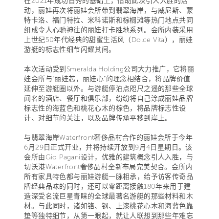
在2021年成功首秀的基础上，借助此次引人入胜的活
动，丽娃再次将丽娃会所带到翡翠海岸，与威尼斯、蒙
特卡洛、福门特拉、米科诺斯和棕榈滩等热门地点共同
组成令人心驰神往的丽娃打卡胜地系列。会所内装采用
上世纪50年代经典的甜蜜生活风（Dolce Vita），丽娃
游艇的标志性细节闪耀其间。
本次活动受到Smeralda Holding公司大力推广，它将丽
娃会所与“丽娃芯，丽娃心”的理念相结合，将品牌价值
延伸至游艇圈以外。与游艇停泊点咫尺之遥的那些全球
闻名的酒店、餐厅和俱乐部，纷纷将自己涂成丽娃品牌
标志性的海蓝色和桃花心木的棕色，将品牌标志性设
计、对细节的关注，以及品牌传承平移到岸上。
与翡翠海岸Waterfront奢侈品村合作的丽娃会所于今年
6月29日正式开业，并将持续开放到9月4日星期日。该
会所由Gio Pagani设计，优雅的建筑概念引人入胜，与
切沃港Waterfront奢侈品村全新布局完美契合。会所内
所有家具特色都与丽娃游艇一脉相承，给予访客传奇品
牌经典品味的同时，还可以零距离接触180年来用于建
造深受名流巨星青睐的全球最著名游艇的那些材料和木
材。与此同时，诸如铬、钢、上漆桃花心木和海蓝色靠
垫等独特细节，从第一眼起，就让人联想到那些年难忘