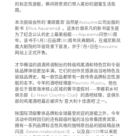
的标志性游艇，瞬间将贵宾们带入美妙的甜蜜生活氛
围。
本次丽娃会所的“重磅嘉宾”自然是Assouline公司出版的
新书《Riva Aquarama》。这本价值非凡的新书诞生是
为了纪念公认的史上最美船艇——Aquarama问世60周
年。该书于6月11日品牌180周年庆典期间，在威尼斯凤
凰大剧院的华丽背景下首发，并于7月4日在Assouline
网站上正式开售。
才华横溢的调酒师调制出的特级鸡尾酒和特色饮料令丽
娃品牌体验更加丰满，它们的创作灵感源自当地特色及
丽娃品牌史，每一款饮品都带有一款传奇品牌标志性游
艇的名字。今年的酒吧经理是Maurizio Muzzu，他也
是位于翡翠海岸核心区域的奢华度假村——李娜莉乡村
俱乐部（Li Neuli Country Club）的酒吧经理，该俱乐
部的鸡尾酒吧最近被评为“意大利十佳酒吧”之一。
除国际顶级奢侈品牌和全球最受欢迎的游艇之外，今年
活动中同样回归的还有超级时髦的法拉帝集团贵宾室、
拥有一系列品牌标志性风格的独特原创品的丽娃精品快
闪店（www.rivaboutique.it）、以及自2019年以来就