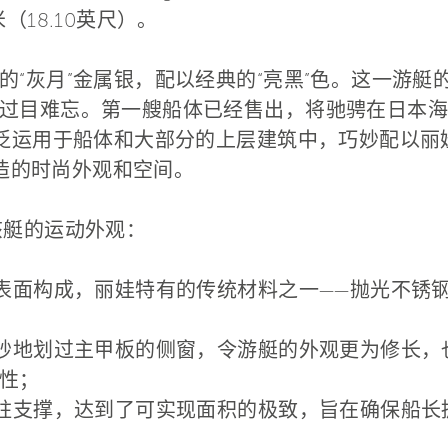
5米（18.10英尺）。
的“灰月”金属银，配以经典的“亮黑”色。这一游艇
过目难忘。第一艘船体已经售出，将驰骋在日本海
广泛运用于船体和大部分的上层建筑中，巧妙配以丽娃
sign打造的时尚外观和空间。
该艇的运动外观：
形表面构成，丽娃特有的传统材料之一——抛光不锈
巧妙地划过主甲板的侧窗，令游艇的外观更为修长
性；
支柱支撑，达到了可实现面积的极致，旨在确保船长