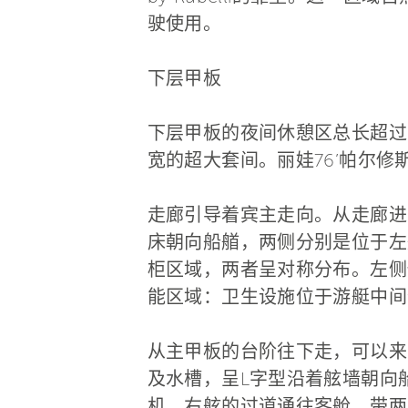
驶使用。
下层甲板
下层甲板的夜间休憩区总长超过
宽的超大套间。丽娃76’帕尔
走廊引导着宾主走向。从走廊进
床朝向船艏，两侧分别是位于左
柜区域，两者呈对称分布。左侧
能区域：卫生设施位于游艇中间
从主甲板的台阶往下走，可以来
及水槽，呈L字型沿着舷墙朝向
机。右舷的过道通往客舱，带两