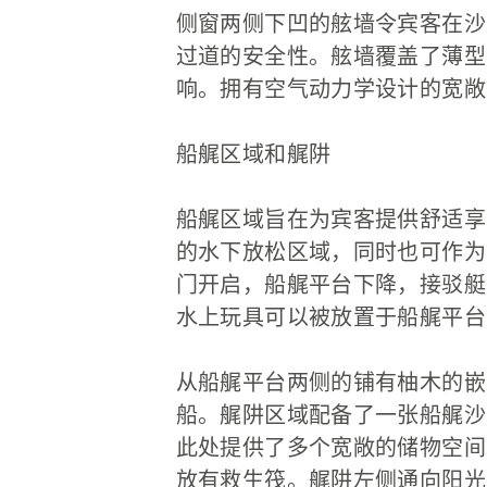
侧窗两侧下凹的舷墙令宾客在沙
过道的安全性。舷墙覆盖了薄型
响。拥有空气动力学设计的宽敞
船艉区域和艉阱
船艉区域旨在为宾客提供舒适享
的水下放松区域，同时也可作为
门开启，船艉平台下降，接驳艇
水上玩具可以被放置于船艉平台
从船艉平台两侧的铺有柚木的嵌
船。艉阱区域配备了一张船艉沙
此处提供了多个宽敞的储物空间
放有救生筏。艉阱左侧通向阳光