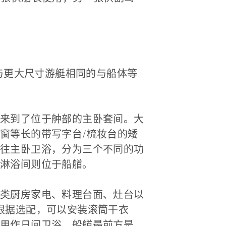
用与更大尺寸游艇相同的与船体等
来到了位于舯部的主卧套间。大
窗等长的带写字台/梳妆台的矮
往主卧卫浴，分为三个不同的功
淋浴间则位于船艏。
类厨房家电、料理台面、灶台以
根据选配，可以安装滚筒干衣
用作日间卫浴。船艏最前方是