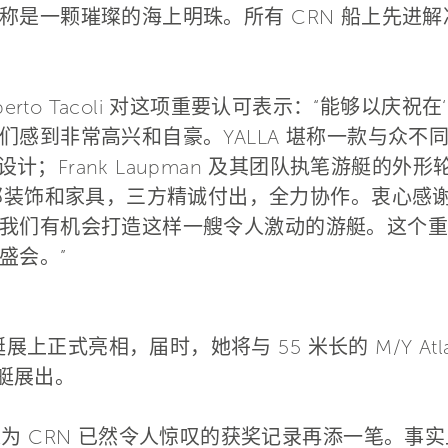
称是一颗璀璨的海上明珠。所有 CRN 船上先进
rto Tacoli 对这项重要认可表示：“能够以庆祝在‘I
们感到非常高兴和自豪。YALLA 堪称一款与众不
 的杰出设计；Frank Laupman 及其团队执笔游艇的
ture 处理内部装饰和家具，三方精诚付出，全力协作。
我们有机会打造这样一艘令人激动的游艇。这个重要
盛会。”
上正式亮相，届时，她将与 55 米长的 M/Y Atlant
游艇展出。
膺殊荣为 CRN 已然令人惊叹的获奖记录再添一笔。事