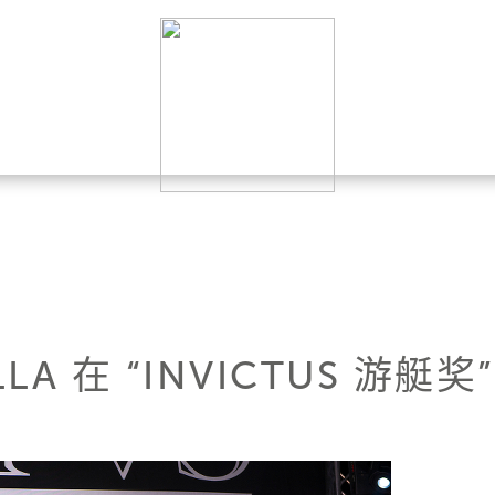
ALLA 在 “INVICTUS 游