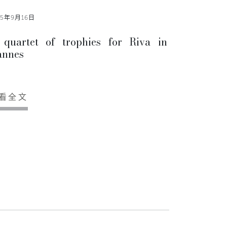
15年9月16日
quartet of trophies for Riva in
annes
看全文