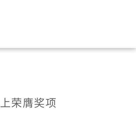
艇奖”上荣膺奖项