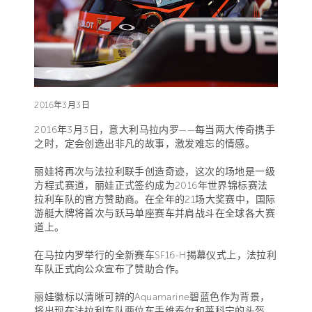
2016年3月3日
2016年3月3日，意大利马拉内罗——每当两大传奇携手
之时，定会创造出非凡的故事，激发难忘的情感。
丽娃将再次与法拉利联手创造奇迹，这次的场地是一级
方程式赛道，丽娃正式签约成为2016年世界锦标赛法
拉利车队的官方赞助商。在全年的21场大奖赛中，国际
游艇大牌将首次与跃马单座赛车并肩战斗在全球各大赛
道上。
在马拉内罗举行的全新赛车SF16-H揭幕仪式上，法拉利
车队正式向公众宣布了赞助合作。
丽娃徽标以清晰可辨的Aquamarine碧蓝色作为背景，
将出现在法拉利车队两位车手维泰尔和莱科宁的头盔