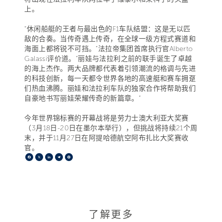
上。
“休闲船艇的王者与最出色的F1车队结盟：这是无以匹
敌的合奏。当传奇遇上传奇，在全球一级方程式赛道和
海面上都将锐不可挡。”法拉帝集团首席执行官Alberto
Galassi评价道。“丽娃与法拉利之前的联手诞生了卓越
的海上杰作。两大品牌都代表着引领潮流的格调与先进
的科技创新，每一天都令世界各地的高速艇和赛车拥趸
们热血沸腾。丽娃和法拉利车队的独家合作将帮助我们
自豪地书写丽娃荣耀传奇的新篇章。”
今年世界锦标赛的开幕战将是劳力士澳大利亚大奖赛
（3月18日-20日在墨尔本举行），但挑战将持续21个周
末，并于11月27日在阿提哈德航空阿布扎比大奖赛收
官。
Facebook
X
LinkedIn
Telegram
Pinterest
了解更多