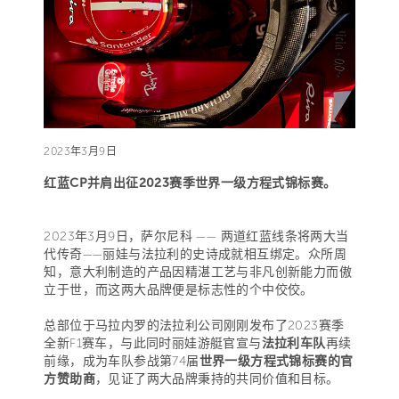
2023年3月9日
红蓝CP并肩出征2023赛季世界一级方程式锦标赛。
2023年3月9日，萨尔尼科 —— 两道红蓝线条将两大当
代传奇——丽娃与法拉利的史诗成就相互绑定。众所周
知，意大利制造的产品因精湛工艺与非凡创新能力而傲
立于世，而这两大品牌便是标志性的个中佼佼。
总部位于马拉内罗的法拉利公司刚刚发布了2023赛季
全新F1赛车，与此同时丽娃游艇官宣与
法拉利车队
再续
前缘，成为车队参战第74届
世界一级方程式锦标赛的官
方赞助商
，见证了两大品牌秉持的共同价值和目标。