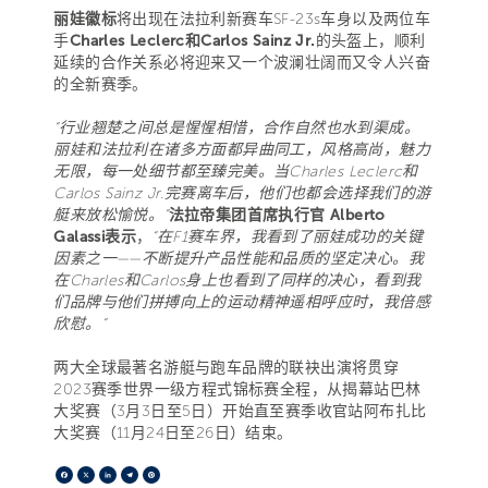
丽娃徽标
将出现在法拉利新赛车SF-23s车身以及两位车
手
Charles Leclerc和Carlos Sainz Jr.
的头盔上，顺利
延续的合作关系必将迎来又一个波澜壮阔而又令人兴奋
的全新赛季。
“行业翘楚之间总是惺惺相惜，合作自然也水到渠成。
丽娃和法拉利在诸多方面都异曲同工，风格高尚，魅力
无限，每一处细节都至臻完美。当Charles Leclerc和
Carlos Sainz Jr.完赛离车后，他们也都会选择我们的游
艇来放松愉悦。”
法拉帝集团首席执行官 Alberto
Galassi表示
，
“在F1赛车界，我看到了丽娃成功的关键
因素之一——不断提升产品性能和品质的坚定决心。我
在Charles和Carlos身上也看到了同样的决心，看到我
们品牌与他们拼搏向上的运动精神遥相呼应时，我倍感
欣慰。”
两大全球最著名游艇与跑车品牌的联袂出演将贯穿
2023赛季世界一级方程式锦标赛全程，从揭幕站巴林
大奖赛（3月3日至5日）开始直至赛季收官站阿布扎比
大奖赛（11月24日至26日）结束。
Facebook
X
LinkedIn
Telegram
Pinterest