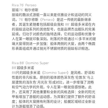
Riva 76’ Perseo
丽娃76’ 帕尔修斯
丽娃的酷派式游艇一直以来是优雅设计和运动的同义
词。76’ 帕尔修斯（Perseo）是这一传统的最新继承
者，其诞生紧随着包括超级自我和 88' 超级多米诺在内
的丽娃运动系列的其他型号，也是品牌杰出舰队的完美
延续。归功于对颜色的独特选择，它的运动感和优雅令
人在第一眼就印象深刻。利落的外观通过40多平米的玻
璃大窗得到进一步加强：船体两侧的大窗，由两个椭圆
形表面组成并通过抛光不锈钢材质的丽娃标识相连。
Riva 88’ Domino Super
88’超级多米诺
88尺的超级多米诺（Domino Super）是风格、舒适和
性能的非凡标准。原创的船体颜色深灰色“伦敦灰”与上
层建筑的浅灰色“月光灰”形成对比，进一步增强了流畅
和空气动力学的外观，令人在第一眼就倍感惊艳。此
外，还采用了其他重要和全新的风格选择：全新的阳光
甲板增加了游艇的运动感，为宾客们提供了额外的舒适
度；船体的大窗拥有利落的设计；船艉区域经过全新设
计为游艇增添了动感。