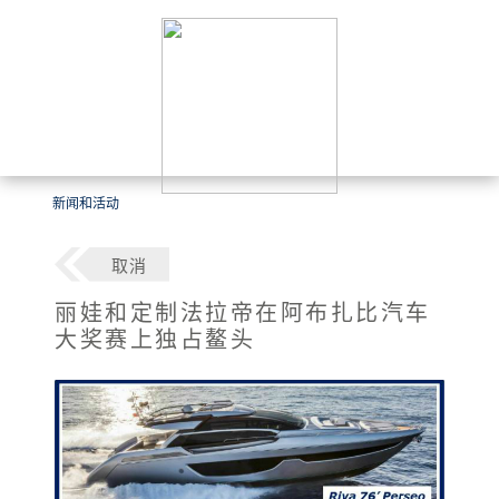
新闻和活动
取消
丽娃和定制法拉帝在阿布扎比汽车
大奖赛上独占鳌头