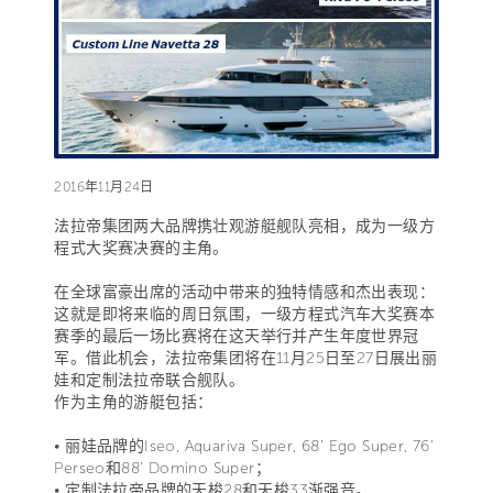
2016年11月24日
法拉帝集团两大品牌携壮观游艇舰队亮相，成为一级方
程式大奖赛决赛的主角。
在全球富豪出席的活动中带来的独特情感和杰出表现：
这就是即将来临的周日氛围，一级方程式汽车大奖赛本
赛季的最后一场比赛将在这天举行并产生年度世界冠
军。借此机会，法拉帝集团将在11月25日至27日展出丽
娃和定制法拉帝联合舰队。
作为主角的游艇包括：
• 丽娃品牌的Iseo, Aquariva Super, 68’ Ego Super, 76’
Perseo和88’ Domino Super；
• 定制法拉帝品牌的天梭28和天梭33渐强音。