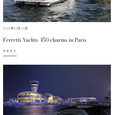
2016年11月30日
Ferretti Yachts 450 charms in Paris
查看全文