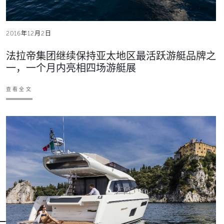
2016年12月2日
法拉帝集团继续保持亚太地区最活跃游艇品牌之
一，一个月内亮相四场游艇展
查看全文