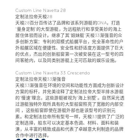
Custom Line Navetta 28
定制法拉帝天梭28
天梭28百分百传达了品牌和该系列游艇的DNA，打造
“量身定制”的大型游艇，为远程航行和享受美妙的海上
居住体验而设计。继承了其“姐妹艇”天梭33渐强音的众
多创新方案：专利的双模式船艉平台，完全革命性的户
外船艉区域在便捷性、安全性和舒适度方面提供了巨大
的优点，杰出的创新船窗第一次被安装在这一型号的四
间客舱内，以及同类别游艇上无可匹敌的娱乐设施。
Custom Line Navetta 33 Crescendo
定制法拉帝天梭33渐强音
天梭33渐强音在环境的空间和功能性方面成为创新设计
方案的标杆，并完美诠释了定制法拉帝大型半排水游艇
的“慢速”理念，这些游艇被视为“海上别墅”。自然采光透
过游艇独特外观所具有的大型船窗照亮了宽敞的内部空
间 ，这些船窗即使在游艇外部也是该型号的识别元
素。和定制法拉帝所有型号一样，天梭33提供了广泛的
定制选择，船东可以决定基本色调、材料、面料和装
潢，从丰富的精致成品和代表了卓越意大利制造的品牌
合作中进行选择。