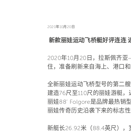
2020年10月20日
新款丽娃运动飞桥艇好评连连 
2020年10月20日，拉斯佩齐
住，准备刷新来自海上、港口和
全新丽娃运动飞桥型号的第二艘
建造76尺至110尺的丽娃游
丽娃88’ Folgore是品
丽娃传奇历史沿袭下来的标志性
新艇长26.92米（88.4英尺），宽6.3