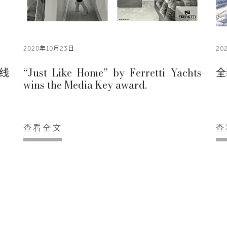
2020年10月23日
20
线
“Just Like Home” by Ferretti Yachts
全
wins the Media Key award.
查看全文
查