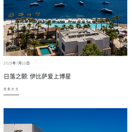
2019年7月10日
日落之颤: 伊比萨爱上博星
查看全文