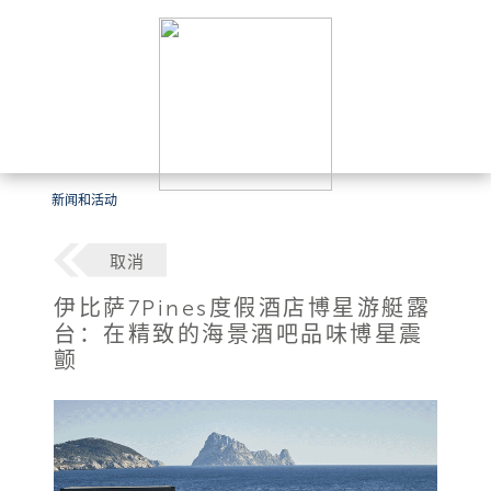
新闻和活动
取消
伊比萨7Pines度假酒店博星游艇露
台：在精致的海景酒吧品味博星震
颤