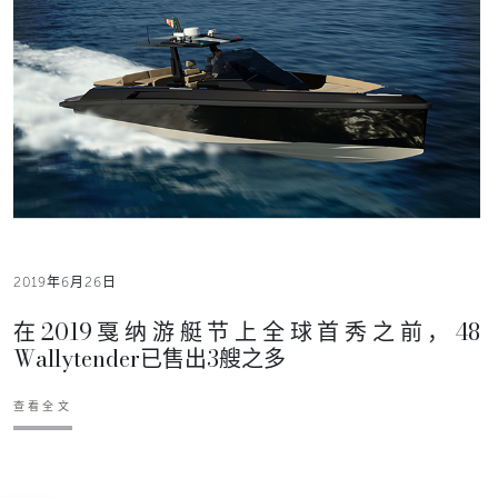
2019年6月26日
在2019戛纳游艇节上全球首秀之前，48
Wallytender已售出3艘之多
查看全文