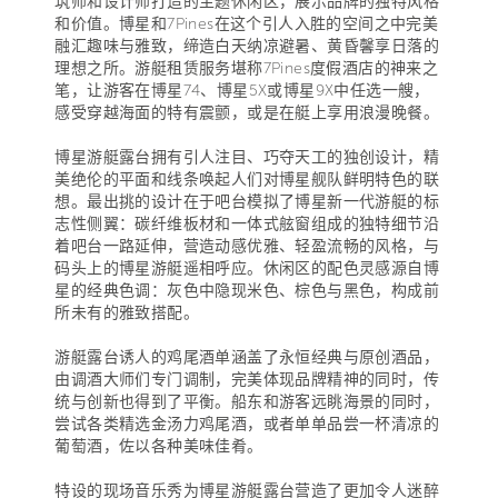
筑师和设计师打造的主题休闲区，展示品牌的独特风格
和价值。博星和7Pines在这个引人入胜的空间之中完美
融汇趣味与雅致，缔造白天纳凉避暑、黄昏馨享日落的
理想之所。游艇租赁服务堪称7Pines度假酒店的神来之
笔，让游客在博星74、博星5X或博星9X中任选一艘，
感受穿越海面的特有震颤，或是在艇上享用浪漫晚餐。
博星游艇露台拥有引人注目、巧夺天工的独创设计，精
美绝伦的平面和线条唤起人们对博星舰队鲜明特色的联
想。最出挑的设计在于吧台模拟了博星新一代游艇的标
志性侧翼：碳纤维板材和一体式舷窗组成的独特细节沿
着吧台一路延伸，营造动感优雅、轻盈流畅的风格，与
码头上的博星游艇遥相呼应。休闲区的配色灵感源自博
星的经典色调：灰色中隐现米色、棕色与黑色，构成前
所未有的雅致搭配。
游艇露台诱人的鸡尾酒单涵盖了永恒经典与原创酒品，
由调酒大师们专门调制，完美体现品牌精神的同时，传
统与创新也得到了平衡。船东和游客远眺海景的同时，
尝试各类精选金汤力鸡尾酒，或者单单品尝一杯清凉的
葡萄酒，佐以各种美味佳肴。
特设的现场音乐秀为博星游艇露台营造了更加令人迷醉