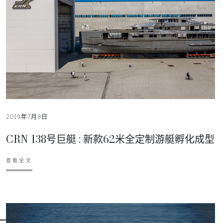
2019年7月8日
CRN 138号巨艇 : 新款62米全定制游艇孵化成型
查看全文