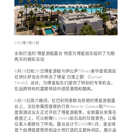
2019年7月10日
全新打造的“博星游艇露台”特意为博星船东组织了为期
两天的精彩活动
6月29日和30日博星游艇与伊比萨7Pines豪华度假酒店
在伊比萨岛合作举办了博星“日落之颤”（Sunset
Thrills）派对，为博星船东们提供了特别的专享机会，
在品牌特有的震颤体验中感受激情和酷爽。
6月29日周六晚间，在巴利阿里群岛惊艳的博星游艇露
台上，法拉帝集团首席执行官Alberto Galassi和7Pines
度假酒店业主正式开启了博星游艇季。全新露台坐落在
悬崖之上，可以俯瞰Es Vedrà岩石岛的壮观景色，让每
位客人都屏住了呼吸。露台设计于2018年6月，是全球
首个由博星建筑师和设计师打造的主题休闲区，展示品