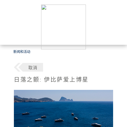
新闻和活动
取消
日落之颤: 伊比萨爱上博星