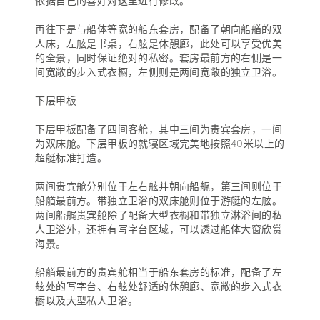
依据自己的喜好对这里进行修改。
再往下是与船体等宽的船东套房，配备了朝向船艏的双
人床，左舷是书桌，右舷是休憩廊，此处可以享受优美
的全景，同时保证绝对的私密。套房最前方的右侧是一
间宽敞的步入式衣橱，左侧则是两间宽敞的独立卫浴。
下层甲板
下层甲板配备了四间客舱，其中三间为贵宾套房，一间
为双床舱。下层甲板的就寝区域完美地按照40米以上的
超艇标准打造。
两间贵宾舱分别位于左右舷并朝向船艉，第三间则位于
船艏最前方。带独立卫浴的双床舱则位于游艇的左舷。
两间船艉贵宾舱除了配备大型衣橱和带独立淋浴间的私
人卫浴外，还拥有写字台区域，可以透过船体大窗欣赏
海景。
船艏最前方的贵宾舱相当于船东套房的标准，配备了左
舷处的写字台、右舷处舒适的休憩廊、宽敞的步入式衣
橱以及大型私人卫浴。