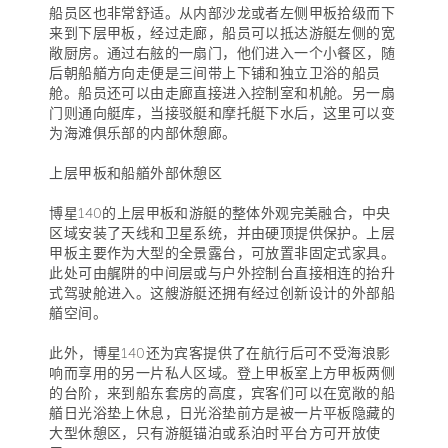
船员区也非常舒适。从内部沙龙或者左侧甲板拾级而下
来到下层甲板，经过走廊，船员可以抵达游艇左侧的宽
敞厨房。通过右舷的一扇门，他们进入一个小餐区，随
后朝船艏方向走便是三间带上下铺和独立卫浴的船员
舱。船员还可以由走廊直接进入控制室和机舱。另一扇
门则通向艇库，当接驳艇和摩托艇下水后，这里可以变
为海滩俱乐部的内部休憩廊。
上层甲板和船艏外部休憩区
博星140的上层甲板和游艇的整体外观完美融合，中央
区域安装了天线和卫星系统，并由硬顶提供保护。上层
甲板主要作为大型的全景露台，可放置非固定式家具。
此处可由艉阱的中间层或与户外控制台直接相连的抬升
式驾驶舱进入。这艘游艇还拥有经过创新设计的外部船
艏空间。
此外，博星140还为宾客提供了在航行后可不受海浪影
响而享用的另一片私人区域。登上甲板室上方甲板两侧
的台阶，来到船东套房的高度，宾客们可以在宽敞的船
艏日光浴垫上休息，日光浴垫前方是被一片平板隐藏的
大型休憩区，只有游艇锚泊或系泊时平台方可开放使