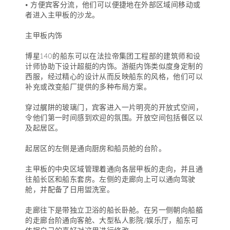
• 方便宾客分流，他们可以便捷地在外部区域间移动或
者进入主甲板的沙龙。
主甲板内饰
博星140的船东可以在法拉帝集团工程部的建筑师和设
计师协助下设计超艇的内饰。游艇内饰类似度身定制的
西服，经过精心的设计从而反映船东的风格，他们可以
补充或改变船厂提供的多种布局方案。
穿过艉阱的玻璃门，宾客进入一片明亮的开放式空间，
令他们第一时间感到欢迎的氛围。开放空间包括餐区以
及起居区。
起居区的左侧是通向厨房和船员舱的台阶。
主甲板的中央区域管理着通向各层甲板的走向，并且通
往船长区和船东套房。左侧的走廊向上可以通向驾驶
舱，并配备了日用盥洗室。
走廊往下是带独立卫浴的船长卧舱。在另一侧朝向船艏
的走廊台阶通向客舱、大型私人影院/娱乐厅，船东可