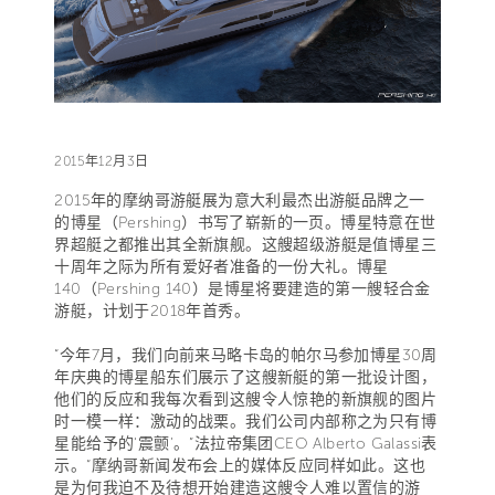
2015年12月3日
2015年的摩纳哥游艇展为意大利最杰出游艇品牌之一
的博星（Pershing）书写了崭新的一页。博星特意在世
界超艇之都推出其全新旗舰。这艘超级游艇是值博星三
十周年之际为所有爱好者准备的一份大礼。博星
140（Pershing 140）是博星将要建造的第一艘轻合金
游艇，计划于2018年首秀。
“今年7月，我们向前来马略卡岛的帕尔马参加博星30周
年庆典的博星船东们展示了这艘新艇的第一批设计图，
他们的反应和我每次看到这艘令人惊艳的新旗舰的图片
时一模一样：激动的战栗。我们公司内部称之为只有博
星能给予的‘震颤’。”法拉帝集团CEO Alberto Galassi表
示。“摩纳哥新闻发布会上的媒体反应同样如此。这也
是为何我迫不及待想开始建造这艘令人难以置信的游