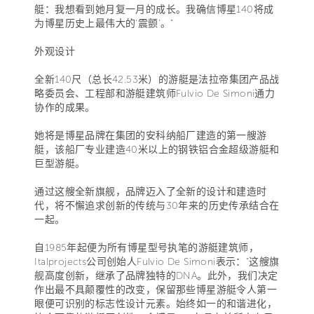
艇：我想看到她月复一月的成长。我确信博星140将成
为博星历史上最伟大的‘震颤’。”
外观设计
全新140尺（总长42.53米）的游艇是法拉帝集团产品战
略委员会、工程部和游艇建筑师Fulvio De Simoni通力
协作的成果。
她将是博星品牌在集团的安科纳船厂建造的第一艘游
艇，该船厂专业建造40米以上的钢铁铝合金超级游艇和
巨型游艇。
通过这艘全新旗舰，品牌迈入了全新的设计和建造时
代，将不懈追求创新的传统与30年来的历史传承结合在
一起。
自1985年起便为所有博星型号执笔的游艇建筑师，
Italprojects公司创始人Fulvio De Simoni表示：“这艘旗
舰高度创新，继承了品牌独特的DNA。此外，我们决定
作出最不具颠覆性的改变，保留那些博星游艇令人第一
眼便可识别的标志性设计元素。始终如一的和谐进化，