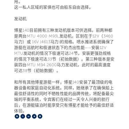
用。
这一私人区域的家俱也可由船东自由选择。
发动机
博星140目前拥有三种发动机版本可供选择。前两种都
是两台MTU 4000 M93L发动机，区别在于12V（3460
马力）或 16V (4613马力)的规格。喷水推进系统确保了
游艇在巡航时和极速状态下的杰出性能——安装12V
MTU发动机的情况下极速可达24节，安装更强劲规格
的情况下极速可达33节（初始数据）。第三种版本是安
装四台MTU M94 2600马力发动机，此时的最高速度
可达38节（初始数据）。
和所有其他博星游艇一样，博星140安装了最顶级的电
器设备和家庭自动化系统。同样，她继承了在确保船上
最佳舒适性的同时不牺牲性能的品牌传统，将配备最尖
端的平衡系统，令宾客们在经过一天令人兴奋的航行
后，在游艇锚泊时能享受只有博星才能给予的最佳舒适
体验。
Facebook
X
LinkedIn
Telegram
Pinterest