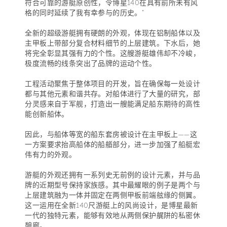
符合可靠的游艇原创性，令博星140在具有前所未有风
格的同时延续了我有幸参与的历史。”
全新的超级游艇拥有硬朗的外观，体现在铝制船体以及
主甲板上带部分复合材料细节的上层建筑。下水后，她
将完全彰显其强有力的个性。这艘游艇雄伟却不冷峻，
极度流畅的线条突出了品牌的运动个性。
工程活动聚焦于整体项目的开发，旨在确保每一处设计
都与其他元素和谐共存。对船体进行了大量的研究，部
分灵感来自于军舰，打造出一艘能满足船东期待的高性
能创新船体。
因此，与船体等宽的船东套房被设计在主甲板上——这
一方案要求抬高船体的船艏部分，进一步加强了船艇宏
伟有力的外观。
游艇的外观还拥有一系列史无前例的设计元素，并与品
牌的近期型号保持家族感。其中最耀眼的例子是两个与
上层建筑融为一体并固定在两侧甲板前端舷缘的侧翼。
这一运用在全新140尺游艇上的风尚设计，是博星最新
一代的独特元素，能够有效地从两侧保护艉阱的私密休
憩廊。