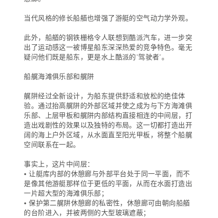
当代风格的修长船艏也增强了游艇的空气动力学外观。
此外，船艏的钢铁栅格令人联想到酷派汽车，进一步突
出了运动感这一被博星船东深深热爱的竞争特色。毫无
疑问他们既是船东，更是水上酷派的“驾驶者”。
船艉海滩俱乐部和艉阱
艉阱经过全新设计，为船东提供舒适和放松的绝佳体
验。通过抬高艉阱的外部区域并使之成为与下方海滩俱
乐部、上层甲板和艉阱内部结构直接相连的中间层，打
造出戏剧性的效果以及独特的布局。这一切都打造出开
阔的海上户外区域，从水面直至阳光甲板，将整个船艉
空间联系在一起。
事实上，这片中间层：
• 让艇库内部的休憩廊与外部平台处于同一平面，而不
是像其他游艇那样位于更低的平面，从而在水面打造出
一片超大型的海滩俱乐部；
• 保护第二艉阱休憩廊的私密性，休憩廊可由朝向船艏
的台阶进入，并被两侧的大型玻璃遮蔽；