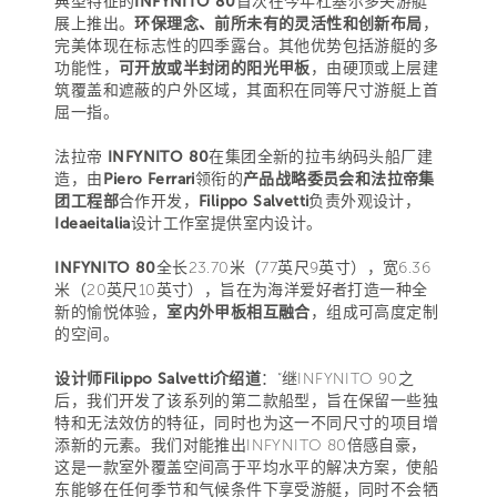
典型特征的
INFYNITO 80
首次在今年杜塞尔多夫游艇
展上推出。
环保理念、前所未有的灵活性和创新布局
，
完美体现在标志性的四季露台。其他优势包括游艇的多
功能性，
可开放或半封闭的阳光甲板
，由硬顶或上层建
筑覆盖和遮蔽的户外区域，其面积在同等尺寸游艇上首
屈一指。
法拉帝
INFYNITO 80
在集团全新的拉韦纳码头船厂建
造，由
Piero Ferrari
领衔的
产品战略委员会和法拉帝集
团工程部
合作开发，
Filippo Salvetti
负责外观设计，
Ideaeitalia
设计工作室提供室内设计。
INFYNITO 80
全长23.70米（77英尺9英寸），宽6.36
米（20英尺10英寸），旨在为海洋爱好者打造一种全
新的愉悦体验，
室内外甲板相互融合
，组成可高度定制
的空间。
设计师Filippo Salvetti介绍道
：“继INFYNITO 90之
后，我们开发了该系列的第二款船型，旨在保留一些独
特和无法效仿的特征，同时也为这一不同尺寸的项目增
添新的元素。我们对能推出INFYNITO 80倍感自豪，
这是一款室外覆盖空间高于平均水平的解决方案，使船
东能够在任何季节和气候条件下享受游艇，同时不会牺