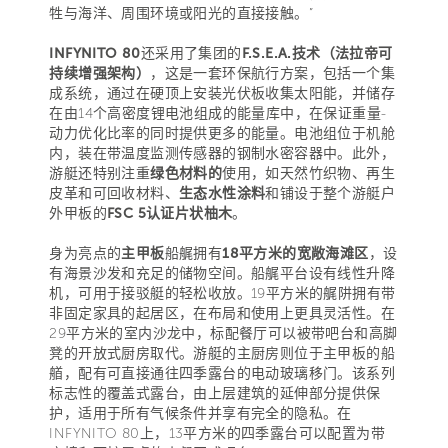
牲与海洋、周围环境或阳光的直接接触。”
INFYNITO 80
还采用了集团的
F.S.E.A.技术（法拉帝可
持续增强架构）
，这是一套环保航行方案，包括一个集
成系统，通过在硬顶上安装光伏板收集太阳能，并储存
在由14个高密度锂电池组成的能量库中，在保证重量-
动力优化比率的同时提供更多的能量。电池组位于机舱
内，装在带温度监测传感器的钢制水密容器中。此外，
游艇还特别注重
绿色材料的
使用，如天然竹织物、再生
皮革和可回收材料、
生态水性涂料
和铺设于整个游艇户
外甲板的
FSC 5认证片状柚木
。
身为亮点的
主甲板
船艉拥有
18平方米的宽敞海滩区
，设
有海景沙发和充足的储物空间。船艉平台设有线性升降
机，可用于接驳艇的轻松收放。19平方米的艉阱拥有带
非固定家具的起居区，在布局和使用上更具灵活性。在
29平方米的室内沙龙中，标配餐厅可以被带吧台和高脚
凳的开放式厨房取代。游艇的主厨房则位于主甲板的船
艏，配有可直接通往四季露台的电动玻璃移门。该系列
标志性的覆盖式露台，由上层建筑的延伸部分提供保
护，适用于所有气候条件并享有完全的隐私。在
INFYNITO 80上，13平方米的四季露台可以配置为带