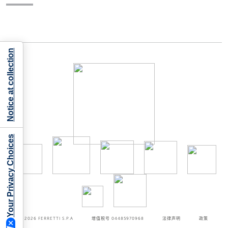
Notice at collection
Your Privacy Choices
©2026
FERRETTI S.P.A
增值税号 04485970968
法律声明
政策