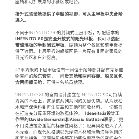
座椅和可扩展桌的小餐区或吧台。
抬升式驾驶舱提供了卓越的视野，可从主甲板中央台阶
进入。
不同于INFYNITO 90的封闭式上层甲板，标配版本的
INFYNITO 80是完全开放式的阳光甲板
，也可以
选配
带玻璃板的半封闭式甲板
。硬顶为整个餐区和前甲板提
供了遮荫。上层甲板的船艉区是一片配有非固定家具的
日光浴区和户外厨房。
43平方米的下层甲板设有一间位于船舯部并配有充足储
物空间的
船东套房
、一间
贵宾舱和两间客舱
。
船员区包
含两间船员舱
，可供三名船员就寝。
“INFYNITO 80的室内设计建立在INFYNITO 90可持续
方案的基础上，这是该系列共同的关键优势。从片状柚
木和环保涂料到再生皮革和其他可回收材料，一切都旨
在打造充分尊重环境的游艇体验。”
Ideaeitalia设计工
作室的Davide Bernardini和Alessio Battistini表示，
“更
不用说法拉帝游艇的标志性风格了：经典风格融入了大
地元素，而现代风格则以光泽漆木材和清新海洋色调的
布艺为特色。这两种风格都在功能性和高效的空间中创