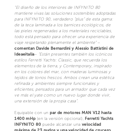
“El diseño de los interiores de INFYNITO 80
mantiene vivas las soluciones sostenibles adoptadas
para INFYNITO 90, verdadero “plus” de esta gama:
de la teca laminada a los barnices ecológicos, de
las pieles regeneradas a los materiales reciclables,
todo está pensado para ofrecer una experiencia de
viaje respetando plenamente el ambiente”
–
comentan Davide Bernardini y Alessio Battistini de
Ideaeitalia
–
“Están presentes también los icónicos
estilos Ferretti Yachts: Classic, que recuerda los
elementos de la tierra, y Contemporary, inspirado
en los colores del mar, con maderas luminosas y
tejidos de tonos frescos. Ambos crean una estética
refinada y ambientes siempre funcionales y
eficientes, pensados para un armador que cada vez
ve más el yate como un nuevo lugar donde vivir,
una extensión de la propia casa”.
Equipable con un
par de motores MAN V12 hasta
1400 mHp
(en la versión opcional),
Ferretti Yachts
INFYNITO 80
puede alcanzar una
velocidad
máxima de 23 nudos y una velocidad de crucero