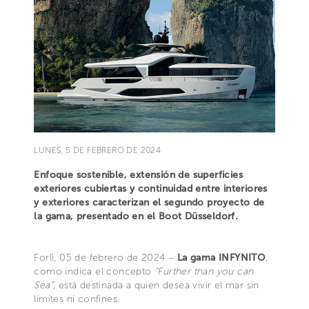
LUNES, 5 DE FEBRERO DE 2024
Enfoque sostenible, extensión de superficies
exteriores cubiertas y continuidad entre interiores
y exteriores caracterizan el segundo proyecto de
la gama, presentado en el Boot Düsseldorf.
Forlì, 05 de febrero de 2024 –
La gama INFYNITO
,
como indica el concepto
“Further than you can
Sea”
, está destinada a quien desea vivir el mar sin
límites ni confines.