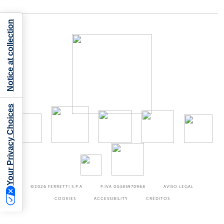
Notice at collection
Your Privacy Choices
©2026
FERRETTI S.P.A
P.IVA 04485970968
AVISO LEGAL
COOKIES
ACCESSIBILITY
CRÉDITOS