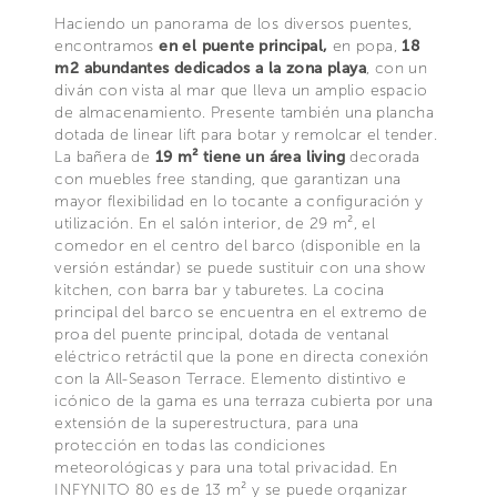
Haciendo un panorama de los diversos puentes,
encontramos
en el puente principal,
en popa,
18
m2 abundantes dedicados a la zona playa
, con un
diván con vista al mar que lleva un amplio espacio
de almacenamiento. Presente también una plancha
dotada de linear lift para botar y remolcar el tender.
La bañera de
19 m² tiene un área living
decorada
con muebles free standing, que garantizan una
mayor flexibilidad en lo tocante a configuración y
utilización. En el salón interior, de 29 m², el
comedor en el centro del barco (disponible en la
versión estándar) se puede sustituir con una show
kitchen, con barra bar y taburetes. La cocina
principal del barco se encuentra en el extremo de
proa del puente principal, dotada de ventanal
eléctrico retráctil que la pone en directa conexión
con la All-Season Terrace. Elemento distintivo e
icónico de la gama es una terraza cubierta por una
extensión de la superestructura, para una
protección en todas las condiciones
meteorológicas y para una total privacidad. En
INFYNITO 80 es de 13 m² y se puede organizar