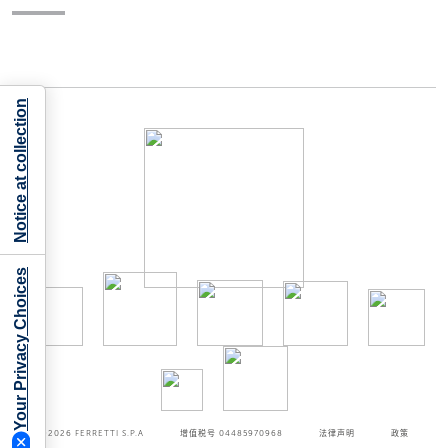
Notice at collection
Your Privacy Choices
©2026
FERRETTI S.P.A
增值税号 04485970968
法律声明
政策