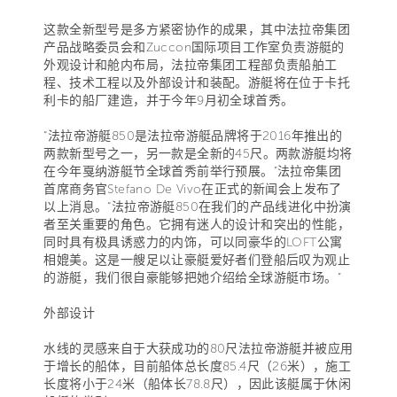
这款全新型号是多方紧密协作的成果，其中法拉帝集团
产品战略委员会和Zuccon国际项目工作室负责游艇的
外观设计和舱内布局，法拉帝集团工程部负责船舶工
程、技术工程以及外部设计和装配。游艇将在位于卡托
利卡的船厂建造，并于今年9月初全球首秀。
“法拉帝游艇850是法拉帝游艇品牌将于2016年推出的
两款新型号之一，另一款是全新的45尺。两款游艇均将
在今年戛纳游艇节全球首秀前举行预展。”法拉帝集团
首席商务官Stefano De Vivo在正式的新闻会上发布了
以上消息。“法拉帝游艇850在我们的产品线进化中扮演
者至关重要的角色。它拥有迷人的设计和突出的性能，
同时具有极具诱惑力的内饰，可以同豪华的LOFT公寓
相媲美。这是一艘足以让豪艇爱好者们登船后叹为观止
的游艇，我们很自豪能够把她介绍给全球游艇市场。”
外部设计
水线的灵感来自于大获成功的80尺法拉帝游艇并被应用
于增长的船体，目前船体总长度85.4尺（26米），施工
长度将小于24米（船体长78.8尺），因此该艇属于休闲