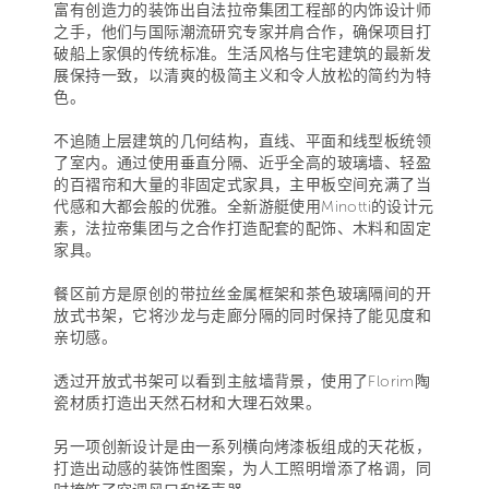
富有创造力的装饰出自法拉帝集团工程部的内饰设计师
之手，他们与国际潮流研究专家并肩合作，确保项目打
破船上家俱的传统标准。生活风格与住宅建筑的最新发
展保持一致，以清爽的极简主义和令人放松的简约为特
色。
不追随上层建筑的几何结构，直线、平面和线型板统领
了室内。通过使用垂直分隔、近乎全高的玻璃墙、轻盈
的百褶帘和大量的非固定式家具，主甲板空间充满了当
代感和大都会般的优雅。全新游艇使用Minotti的设计元
素，法拉帝集团与之合作打造配套的配饰、木料和固定
家具。
餐区前方是原创的带拉丝金属框架和茶色玻璃隔间的开
放式书架，它将沙龙与走廊分隔的同时保持了能见度和
亲切感。
透过开放式书架可以看到主舷墙背景，使用了Florim陶
瓷材质打造出天然石材和大理石效果。
另一项创新设计是由一系列横向烤漆板组成的天花板，
打造出动感的装饰性图案，为人工照明增添了格调，同