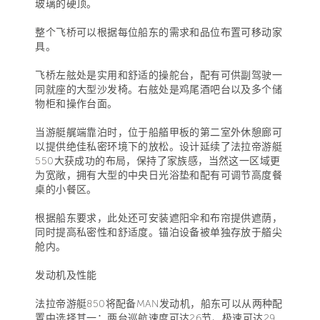
玻璃的硬顶。
整个飞桥可以根据每位船东的需求和品位布置可移动家
具。
飞桥左舷处是实用和舒适的操舵台，配有可供副驾驶一
同就座的大型沙发椅。右舷处是鸡尾酒吧台以及多个储
物柜和操作台面。
当游艇艉端靠泊时，位于船艏甲板的第二室外休憩廊可
以提供绝佳私密环境下的放松。设计延续了法拉帝游艇
550大获成功的布局，保持了家族感，当然这一区域更
为宽敞，拥有大型的中央日光浴垫和配有可调节高度餐
桌的小餐区。
根据船东要求，此处还可安装遮阳伞和布帘提供遮荫，
同时提高私密性和舒适度。锚泊设备被单独存放于艏尖
舱内。
发动机及性能
法拉帝游艇850将配备MAN发动机，船东可以从两种配
置中选择其一：两台巡航速度可达26节、极速可达29