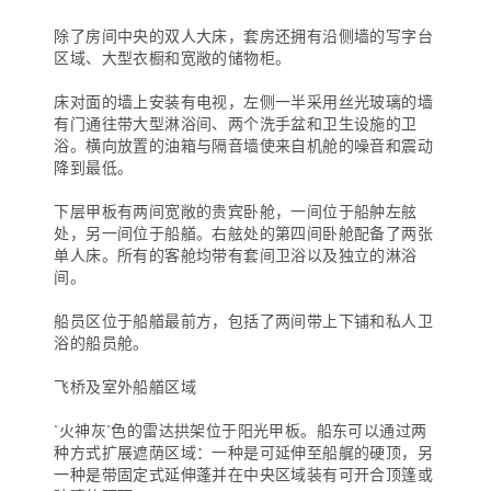
除了房间中央的双人大床，套房还拥有沿侧墙的写字台
区域、大型衣橱和宽敞的储物柜。
床对面的墙上安装有电视，左侧一半采用丝光玻璃的墙
有门通往带大型淋浴间、两个洗手盆和卫生设施的卫
浴。横向放置的油箱与隔音墙使来自机舱的噪音和震动
降到最低。
下层甲板有两间宽敞的贵宾卧舱，一间位于船舯左舷
处，另一间位于船艏。右舷处的第四间卧舱配备了两张
单人床。所有的客舱均带有套间卫浴以及独立的淋浴
间。
船员区位于船艏最前方，包括了两间带上下铺和私人卫
浴的船员舱。
飞桥及室外船艏区域
“火神灰”色的雷达拱架位于阳光甲板。船东可以通过两
种方式扩展遮荫区域：一种是可延伸至船艉的硬顶，另
一种是带固定式延伸蓬并在中央区域装有可开合顶篷或