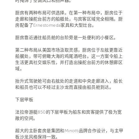
时掩饰了空调风口和扬声器。
厨房有两种布局可供选择。在第一种布局中，厨房位于
走廊和操舵台前方的船艏处，与宾客区域完全相隔。厨
房配备了Ernestomeda家具和大型灶台。
厨房靠近通往船员舱的台阶旁是一处便利的小餐区。
第二种布局从美国市场汲取灵感，厨房位于左舷更靠近
船艉处，带可俯瞰大海的鸡尾酒吧台。这一方案令船上
生活更具社交娱乐性，并打造出操舵台前方的休憩廊区
域。
抬升式驾驶舱可由右舷处的走道和中央走廊进入，船长
和船员也可以不经过主沙龙而直接由船员舱到达。
下层甲板
法拉帝游艇850的下层甲板为船东和宾客提供了极为宽
敞的空间。
超大的主卧套房是集团和Minotti品牌合作设计，与主甲
板沙龙风格保持一致。