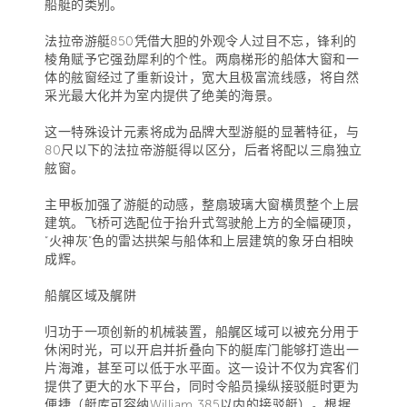
船艇的类别。
法拉帝游艇850凭借大胆的外观令人过目不忘，锋利的
棱角赋予它强劲犀利的个性。两扇梯形的船体大窗和一
体的舷窗经过了重新设计，宽大且极富流线感，将自然
采光最大化并为室内提供了绝美的海景。
这一特殊设计元素将成为品牌大型游艇的显著特征，与
80尺以下的法拉帝游艇得以区分，后者将配以三扇独立
舷窗。
主甲板加强了游艇的动感，整扇玻璃大窗横贯整个上层
建筑。飞桥可选配位于抬升式驾驶舱上方的全幅硬顶，
“火神灰”色的雷达拱架与船体和上层建筑的象牙白相映
成辉。
船艉区域及艉阱
归功于一项创新的机械装置，船艉区域可以被充分用于
休闲时光，可以开启并折叠向下的艇库门能够打造出一
片海滩，甚至可以低于水平面。这一设计不仅为宾客们
提供了更大的水下平台，同时令船员操纵接驳艇时更为
便捷（艇库可容纳William 385以内的接驳艇）。根据