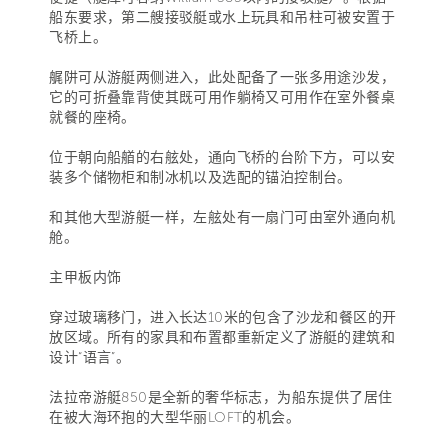
船东要求，第二艘接驳艇或水上玩具和吊柱可被安置于
飞桥上。
艉阱可从游艇两侧进入，此处配备了一张多用途沙发，
它的可折叠靠背使其既可用作躺椅又可用作在室外餐桌
就餐的座椅。
位于朝向船艏的右舷处，通向飞桥的台阶下方，可以安
装多个储物柜和制冰机以及选配的锚泊控制台。
和其他大型游艇一样，左舷处有一扇门可由室外通向机
舱。
主甲板内饰
穿过玻璃移门，进入长达10米的包含了沙龙和餐区的开
放区域。所有的家具和布置都重新定义了游艇的建筑和
设计“语言”。
法拉帝游艇850是全新的奢华标志，为船东提供了居住
在被大海环抱的大型华丽LOFT的机会。