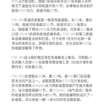
800马力发动机，搭载3名船员和多达22名执勤人员的
情况下速度也可以轻松提升到45节；如果每台发动机升
级到1200马力，极速可超50节。
FSD 195高速巡逻艇是一款高性能舰艇，长20米，重约
36吨，极速可轻易超过50节，航程可达500海里以
上。她配备了两台1900马力的发动机，可安装12.7毫米
口径LRCWS机枪和其他武器系统。FSD 195的第二款版
本由玻璃碳复合材料打造，已于去年7月交付北欧一家
顶尖的安防企业，获得可观的成功，也为法拉帝FSD公
务舰艇部赢得了声誉。
FSD 195战斗艇的概念将在本届展会上推出，可搭载24
名执勤人员或6/12名配备轻便运输工具（比如沙滩车或
摩托车）的执勤人员。
FSD 350巡逻艇长35米，重125吨，是FSD部门目前最
受关注的产品之一。该艇配置两台3700马力发动机，
并与劳斯莱斯KaMeWa水力喷射装置配套产生强大推进
力，设计速度超越45节，其CODAG（油气混合）版本
的极速甚至将达到惊人的55节。她的船艉特别设计了一
处坡道，可以收放一艘7.5米以内的攻击橡皮艇。