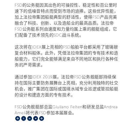
FSD的公务艇因其出色的可操控性、稳定性和百公里时
速下的低噪音特点而受到市场的追捧。这些优异性能，
加上法拉帝集团船艇典型的舒适性，使得FSD产品完美
融合了科技、创新、以及造船业的最高品质。法拉帝
FSD公务艇系列由速度和力量均属上乘的舰艇组成，它
们配备了技术领先的SDC战斗系统。
这次将在IDEX展上亮相的FSD船舶平台都采用了玻璃碳
复合材料船体。此外，凭借法拉帝集团的专有技术和造
船能力，它们完全能够满足来自不同地区和执行各种任
务的严苛需求。
通过参加IDEX 2019展，法拉帝FSD公务舰艇部持续保
持在国际主要防务展舞台上亮相，充分利用独特的社交
机会，推广集团在国际或国境水域专业巡逻或管控船艇
的设计和建造方面的专有技术。
FSD公务舰艇部总监Giuliano Felten和研发总监Andrea
Ameli将代表FSD参加本届展会。
Facebook
X
LinkedIn
Telegram
Pinterest