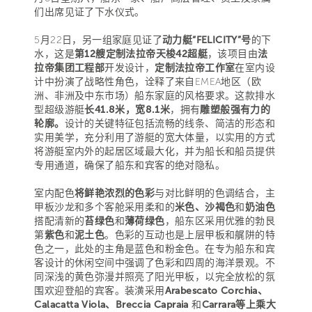
们出席见证了下水仪式。
5月22日，另一组家庭见证了
动力艇“FELICITY”号
的下
水，这是
第12艘定制法拉帝天梭42超艇
，该项目由
法
拉帝集团工程部
开发设计，
定制法拉帝工作室
在室内设
计中扮演了战略性角色，诠释了来自EMEA地区（欧
洲、非洲及中东市场）船东家庭的风格要求。这款排水
型超级游艇
长41.8米，宽8.1米
，拥有
雕塑般强有力的
轮廓。
设计的关键特征包括流畅的线条、简洁的形态和
实用美学，充分利用了游艇的宽大体量，以实用的方式
将游艇室内外的起居区域最大化，并为船长和船员提供
专用通道，确保了船东和宾客的绝对隐私。
室内配色
将鲜艳浓烈的色彩
与对比鲜明的色调结合，主
甲板沙龙和多个客舱采用柔和的
米色、沙褐色
和
奶油色
搭配清新的
苔绿色
和
薄荷绿色
，船东区采用优雅的勃艮
第
紫色
和
泥土色
。色彩的互动也是上层甲板和艉阱的特
色之一，此处的主角是蓝色和粉金色。在专为船东和宾
客设计的休闲空间中强调了色彩和四周的海洋景观。不
同深浅的黄色弥漫并照亮了阳光甲板，以完全放松的氛
围欢迎登船的宾客。装潢采用
Arabescato Corchia、
Calacatta Viola、Breccia Capraia
和
Carrara等上乘大