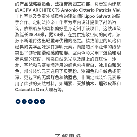
的
产品战略委员会、法拉帝集团工程部
、负责室内建筑
的
ACPV ARCHITECTS Antonio Citterio Patricia Viel
工作室以及负责外部风格的建筑师
Filippo Salvetti
的联
手合作。定制法拉帝工作室为室内设计提供了战略咨
询，依据船东的风格偏好量身定制了该项目。这艘超级
游艇
长28.43米，宽7.3米
，在提供宽敞空间的同时，源
源不断地传达出
轻盈
与
优雅
的感觉。精致前卫的风格和
经典的美学品味是其鲜明元素。向船艏水平延伸的线条
突出了游艇
顺滑动感的轮廓
。室内色彩采用了
淡色和明
亮
色调的搭配，增强自然采光以及船上的宜居性。沙
龙、客舱和马赛克墙选用的颜色包括
雪白、冰川白和米
色
，部分装饰元素选用了
贝壳粉、沙褐色
和
羊绒色
或更
深、更包容的
无烟煤色
和
钴蓝色
。非固定式装饰元素采
用了优雅的天然材料，如
绳索
、
天然柚木、磨砂皮革
和
Calacatta Oro
大理石等。
Facebook
X
LinkedIn
Telegram
Pinterest
了解更多