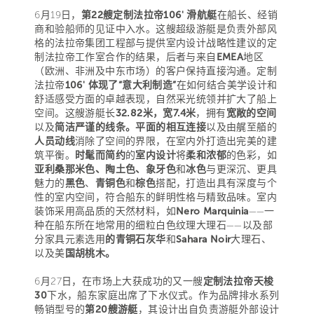
6月19日，
第22艘定制法拉帝106' 滑航艇
在船长、经销
商和验船师的见证中入水。这艘超级游艇是负责外部风
格的法拉帝集团工程部与提供室内设计战略性建议的定
制法拉帝工作室合作的结果，后者与来自
EMEA
地区
（欧洲、非洲及中东市场）的客户保持直接沟通。定制
法拉帝
106' 体现了“意大利制造”
在如何结合美学设计和
舒适感受方面的卓越表现，自然采光统领并扩大了船上
空间。这艘游艇长
32.82米，宽7.4米
，拥有
宽敞的空间
以及
简洁严谨的线条。平面的相互连接
以及由艉至艏的
人员动线
消除了空间的界限，在室内外打造出完美的建
筑平衡。
时髦而简约
的
室内设计
将
柔和浓郁
的色彩，如
亚利桑那米色、陶土色、象牙色
和
冰色
与更深沉、更具
魅力的
黑色
、
青铜色
和
棕色
搭配，打造出具有深度与个
性的室内空间，符合船东的鲜明性格与精致品味。室内
装饰采用高品质的天然材料，如
Nero Marquinia
——一
种在船东所在地常用的细粒白色纹理大理石——以及部
分家具元素选用
的青铜石灰华
和
Sahara Noir
大理石、
以及美
国胡桃木。
6月27日，在市场上大获成功的又一艘
定制法拉帝天梭
30
下水，船东家庭出席了下水仪式。作为品牌排水系列
畅销型号的
第20艘游艇
，其设计出自负责游艇外部设计