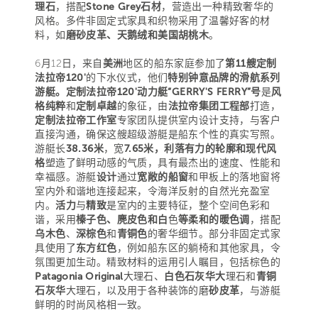
理石
，搭配
Stone Grey石材
，营造出一种精致奢华的
风格。多件非固定式家具和织物采用了温馨好客的材
料，如
磨砂皮革、天鹅绒和美国胡桃木
。
6月12日，来自
美洲
地区的船东家庭参加了
第11艘定制
法拉帝120'
的下水仪式，他们
特别钟意品牌的滑航系列
游艇。定制法拉帝120'动力艇“GERRY'S FERRY”号
是
风
格纯粹
和
定制卓越
的象征，由
法拉帝集团工程部
打造，
定制法拉帝工作室
专家团队提供室内设计支持，与客户
直接沟通，确保这艘超级游艇是船东个性的真实写照。
游艇长
38.36米
，宽
7.65米，利落有力的轮廓和现代风
格
塑造了鲜明动感的气质，具有最杰出的速度、性能和
幸福感。游艇
设计
通过
宽敞的船窗
和甲板上的落地窗将
室内外和谐地连接起来，令海洋反射的自然光充盈室
内。
活力
与
精致
是室内的主要特征，整个空间色彩和
谐，采用
榛子色、麂皮色和白
色
等柔和的暖色调
，搭配
乌木色
、
深棕色
和
青铜色
的奢华细节。部分非固定式家
具使用了
东方红色
，例如船东区的躺椅和其他家具，令
氛围更加生动。精致材料的运用引人瞩目，包括棕色的
Patagonia Original
大理石、
白色石灰华大
理石和
青铜
石灰华
大理石，以及用于各种装饰的磨
砂皮革
，与游艇
鲜明的时尚风格相一致。