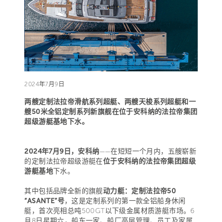
2024年7月9日
两艘定制法拉帝滑航系列超艇、两艘天梭系列超艇和一
艘50米全铝定制系列新旗舰在位于安科纳的法拉帝集团
超级游艇基地下水。
2024年7月9日，安科纳
——在短短一个月内，五艘崭新
的定制法拉帝超级游艇在
位于安科纳的法拉帝集团超级
游艇基地
下水。
其中包括品牌全新的旗舰
动力艇：定制法拉帝50
“ASANTE”号
，这是定制系列的第一款全铝船身休闲
艇，首次亮相总吨500GT以下级金属材质游艇市场。6
月8日星期六，船东一家、船厂高层管理、员工及家属