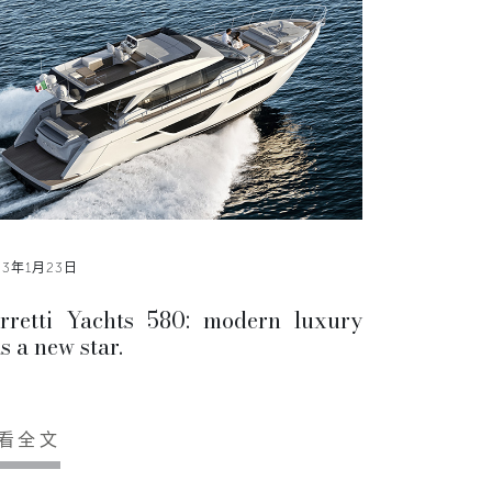
23年1月23日
rretti Yachts 580: modern luxury
s a new star.
看全文