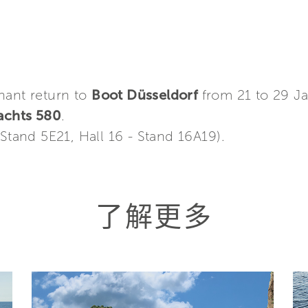
hant return to
Boot Düsseldorf
from 21 to 29 J
Yachts 580
.
 Stand 5E21, Hall 16 - Stand 16A19).
了解更多