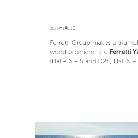
2023年1月21日
Ferretti Group makes a triump
world première: the
Ferretti 
(Halle 6 – Stand D28, Hall 5 –