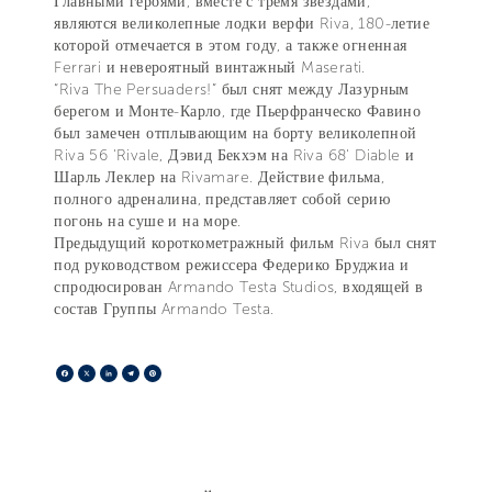
Главными героями, вместе с тремя звездами,
являются великолепные лодки верфи Riva, 180-летие
которой отмечается в этом году, а также огненная
Ferrari и невероятный винтажный Maserati.
“Riva The Persuaders!” был снят между Лазурным
берегом и Монте-Карло, где Пьерфранческо Фавино
был замечен отплывающим на борту великолепной
Riva 56 'Rivale, Дэвид Бекхэм на Riva 68' Diable и
Шарль Леклер на Rivamare. Действие фильма,
полного адреналина, представляет собой серию
погонь на суше и на море.
Предыдущий короткометражный фильм Riva был снят
под руководством режиссера Федерико Бруджиа и
спродюсирован Armando Testa Studios, входящей в
состав Группы Armando Testa.
Facebook
X
LinkedIn
Telegram
Pinterest