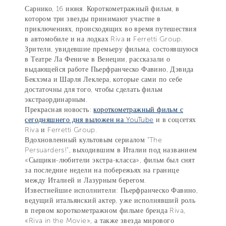
Сарнико, 16 июня. Короткометражный фильм, в
котором три звезды принимают участие в
приключениях, происходящих во время путешествия
в автомобиле и на лодках Riva и Ferretti Group.
Зрители, увидевшие премьеру фильма, состоявшуюся
в Театре Ла Фениче в Венеции, рассказали о
выдающейся работе Пьерфранческо Фавино, Дэвида
Бекхэма и Шарля Леклера, которые сами по себе
достаточны для того, чтобы сделать фильм
экстраординарным.
Прекрасная новость:
короткометражный фильм с
сегодняшнего дня выложен на YouTube
и в соцсетях
Riva и Ferretti Group.
Вдохновленный культовым сериалом "The
Persuarders!", выходившим в Италии под названием
«Сыщики-любители экстра-класса», фильм был снят
за последние недели на побережьях на границе
между Италией и Лазурным берегом.
Известнейшие исполнители: Пьерфранческо Фавино,
ведущий итальянский актер, уже исполнявший роль
в первом короткометражном фильме бренда Riva,
«Riva in the Movie», а также звезда мирового