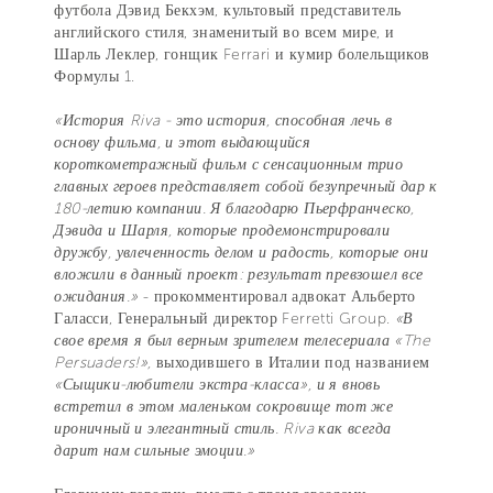
футбола Дэвид Бекхэм, культовый представитель
английского стиля, знаменитый во всем мире, и
Шарль Леклер, гонщик Ferrari и кумир болельщиков
Формулы 1.
«История Riva - это история, способная лечь в
основу фильма, и этот выдающийся
короткометражный фильм с сенсационным трио
главных героев представляет собой безупречный дар к
180-летию компании. Я благодарю Пьерфранческо,
Дэвида и Шарля, которые продемонстрировали
дружбу, увлеченность делом и радость, которые они
вложили в данный проект: результат превзошел все
ожидания.»
- прокомментировал адвокат Альберто
Галасси, Генеральный директор Ferretti Group.
«В
свое время я был верным зрителем телесериала «The
Persuaders!»,
выходившего в Италии под названием
«Сыщики-любители экстра-класса», и я вновь
встретил в этом маленьком сокровище тот же
ироничный и элегантный стиль. Riva как всегда
дарит нам сильные эмоции.»