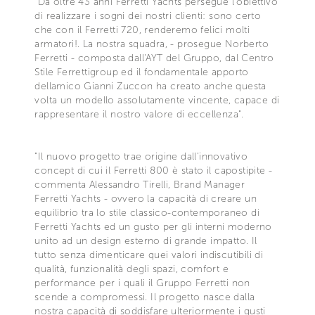
"Da oltre 43 anni Ferretti Yachts persegue l'obiettivo
di realizzare i sogni dei nostri clienti: sono certo
che con il Ferretti 720, renderemo felici molti
armatori!. La nostra squadra, - prosegue Norberto
Ferretti - composta dall'AYT del Gruppo, dal Centro
Stile Ferrettigroup ed il fondamentale apporto
dellamico Gianni Zuccon ha creato anche questa
volta un modello assolutamente vincente, capace di
rappresentare il nostro valore di eccellenza".
"Il nuovo progetto trae origine dall'innovativo
concept di cui il Ferretti 800 è stato il capostipite -
commenta Alessandro Tirelli, Brand Manager
Ferretti Yachts - ovvero la capacità di creare un
equilibrio tra lo stile classico-contemporaneo di
Ferretti Yachts ed un gusto per gli interni moderno
unito ad un design esterno di grande impatto. Il
tutto senza dimenticare quei valori indiscutibili di
qualità, funzionalità degli spazi, comfort e
performance per i quali il Gruppo Ferretti non
scende a compromessi. Il progetto nasce dalla
nostra capacità di soddisfare ulteriormente i gusti