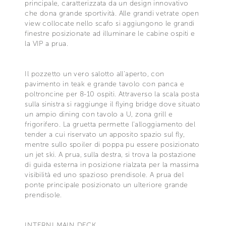
principale, caratterizzata da un design innovativo
che dona grande sportività. Alle grandi vetrate open
view collocate nello scafo si aggiungono le grandi
finestre posizionate ad illuminare le cabine ospiti e
la VIP a prua.
Il pozzetto un vero salotto all'aperto, con
pavimento in teak e grande tavolo con panca e
poltroncine per 8-10 ospiti. Attraverso la scala posta
sulla sinistra si raggiunge il flying bridge dove situato
un ampio dining con tavolo a U, zona grill e
frigorifero. La gruetta permette l'alloggiamento del
tender a cui riservato un apposito spazio sul fly,
mentre sullo spoiler di poppa pu essere posizionato
un jet ski. A prua, sulla destra, si trova la postazione
di guida esterna in posizione rialzata per la massima
visibilità ed uno spazioso prendisole. A prua del
ponte principale posizionato un ulteriore grande
prendisole.
INTERNI MAIN DECK