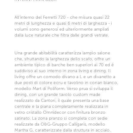
All'interno del Ferretti 720 - che misura quasi 22
metri di lunghezza e quasi 6 metri di larghezza - i
volumi sono generosi ed ulteriormente ampliati
dalla luce naturale che filtra dalle grandi vetrate.
Una grande abitabilità caratterizza lampio salone
che, sfruttando la larghezza dello scafo, offre un
ambiente tipico di barche ben superiori ai 70 ed è
suddiviso al suo interno in zona living e dining. Il
living offre un comodo divano a L e un divanetto a
due posti di colore ecru e tavolino in corian bianco,
modello Mart di Poliform. Verso prua si sviluppa il
dining, con un grande tavolo custom made
realizzato da Cantori, il quale presenta una base
centrale e la piana completamente realizzata in
vetro cristallo Omnidecor con finitura bronzo
satinato. La zona pranzo si completa con sedie
realizzate da O&G-Gruppo Calligaris, modello
Martha G, caratterizzate dalla struttura in acciaio.