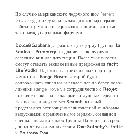
По случаю американского лодочного шоу Ferretti
Group будет окружена выдающимися партнерами,
работающими в сфере роскоши, как итальянскими,
так и международными фирмами:
Dolce&Gabbana
разработала униформу Группы,
La
Scolca
и
Pommery
предлагает свою лучшую
селекцию вин для дегустации. После ужина гости
смогут отведать эксклюзивные предложения
Yacht
Life Vodka
. Надежный автомобильный партнер
компании -
Range Rover,
который будет
сопровождать клиентов и владельцев на борту новой
линейки Range Rover, а сотрудничество с
Flexjet
позволяет совершать быстрые воздушные перелеты.
Как всегда, присутствует
Seabob
, который
представляет экспозицию великолепной униформы,
выпускаемой ограниченными сериями, созданной
специально для брендов Группы. Партер спонсоров
дополняется сотрудничеством
One Sotheby’s
,
Frette
и
Poltrona Frau.