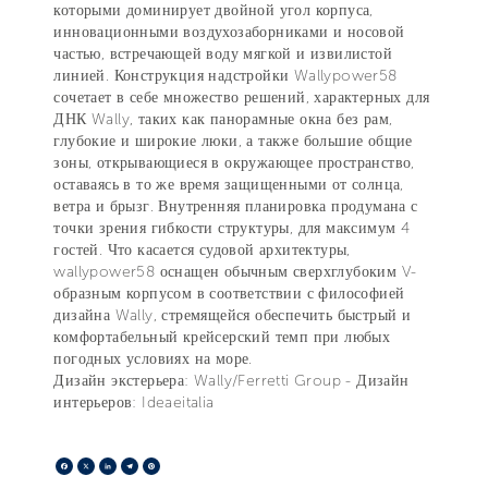
которыми доминирует двойной угол корпуса,
инновационными воздухозаборниками и носовой
частью, встречающей воду мягкой и извилистой
линией. Конструкция надстройки Wallypower58
сочетает в себе множество решений, характерных для
ДНК Wally, таких как панорамные окна без рам,
глубокие и широкие люки, а также большие общие
зоны, открывающиеся в окружающее пространство,
оставаясь в то же время защищенными от солнца,
ветра и брызг. Внутренняя планировка продумана с
точки зрения гибкости структуры, для максимум 4
гостей. Что касается судовой архитектуры,
wallypower58 оснащен обычным сверхглубоким V-
образным корпусом в соответствии с философией
дизайна Wally, стремящейся обеспечить быстрый и
комфортабельный крейсерский темп при любых
погодных условиях на море.
Дизайн экстерьера: Wally/Ferretti Group - Дизайн
интерьеров: Ideaeitalia
Facebook
X
LinkedIn
Telegram
Pinterest