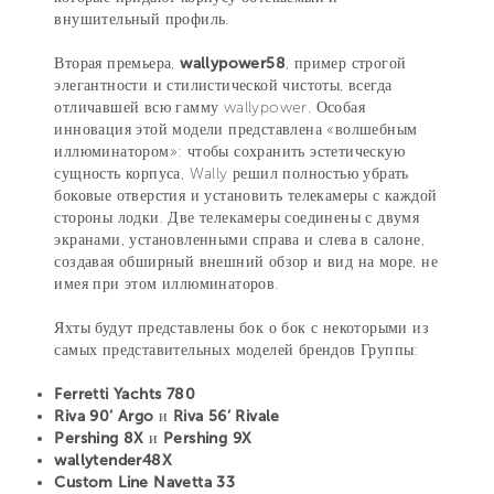
внушительный профиль.
Вторая премьера,
wallypower58
, пример строгой
элегантности и стилистической чистоты, всегда
отличавшей всю гамму wallypower. Особая
инновация этой модели представлена «волшебным
иллюминатором»: чтобы сохранить эстетическую
сущность корпуса, Wally решил полностью убрать
боковые отверстия и установить телекамеры с каждой
стороны лодки. Две телекамеры соединены с двумя
экранами, установленными справа и слева в салоне,
создавая обширный внешний обзор и вид на море, не
имея при этом иллюминаторов.
Яхты будут представлены бок о бок с некоторыми из
самых представительных моделей брендов Группы:
Ferretti Yachts 780
Riva 90’ Argo
и
Riva 56’ Rivale
Pershing 8X
и
Pershing 9X
wallytender48X
Custom Line Navetta 33