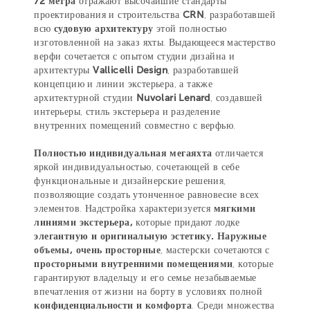
72 метра
отражают высочайшие стандарты
проектирования и строительства
CRN
, разработавшей
всю
судовую архитектуру
этой полностью
изготовленной на заказ яхты. Выдающееся мастерство
верфи сочетается с опытом студии дизайна и
архитектуры
Vallicelli Design
, разработавшей
концепцию и линии экстерьера, а также
архитектурной студии
Nuvolari Lenard
, создавшей
интерьеры, стиль экстерьера и разделение
внутренних помещений совместно с верфью.
Полностью индивидуальная мегаяхта
отличается
яркой индивидуальностью, сочетающей в себе
функциональные и дизайнерские решения,
позволяющие создать утонченное равновесие всех
элементов. Надстройка характеризуется
мягкими
линиями экстерьера,
которые придают лодке
элегантную и оригинальную эстетику. Наружные
объемы, очень просторные
, мастерски сочетаются с
просторными внутренними помещениями
, которые
гарантируют владельцу и его семье незабываемые
впечатления от жизни на борту в условиях полной
конфиденциальности и комфорта
. Среди множества