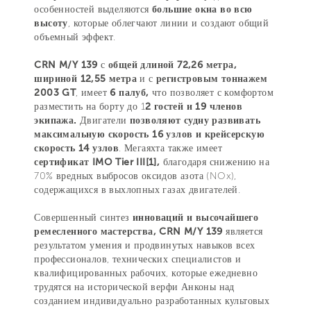
особенностей выделяются
большие окна во всю
высоту
, которые облегчают линии и создают общий
объемный эффект.
CRN M/Y 139
с
общей длиной 72,26 метра,
шириной 12,55 метра
и с
регистровым тоннажем
2003 GT
, имеет
6 палуб,
что позволяет с комфортом
разместить на борту до 1
2 гостей и 19 членов
экипажа.
Двигатели
позволяют судну развивать
максимальную скорость 16 узлов и крейсерскую
скорость 14 узлов
. Мегаяхта также имеет
сертификат IMO Tier III[1],
благодаря снижению на
70% вредных выбросов оксидов азота (NOx),
содержащихся в выхлопных газах двигателей.
Совершенный синтез
инноваций и высочайшего
ремесленного мастерства, CRN M/Y 139
является
результатом умения и продвинутых навыков всех
профессионалов, технических специалистов и
квалифицированных рабочих, которые ежедневно
трудятся на исторической верфи Анконы над
созданием индивидуально разработанных культовых