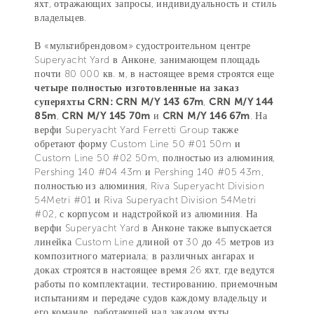
яхт, отражающих запросы, индивидуальность и стиль
владельцев.
В «мультибрендовом» судостроительном центре
Superyacht Yard в Анконе, занимающем площадь
почти 80 000 кв. м, в настоящее время строятся еще
четыре полностью изготовленные на заказ
суперяхты CRN: CRN M/Y 143 67m
,
CRN M/Y 144
85m
,
CRN M/Y 145 70m
и
CRN M/Y 146 67m
. На
верфи Superyacht Yard Ferretti Group также
обретают форму Custom Line 50 #01 50m и
Custom Line 50 #02 50m, полностью из алюминия,
Pershing 140 #04 43m и Pershing 140 #05 43m,
полностью из алюминия, Riva Superyacht Division
54Metri #01 и Riva Superyacht Division 54Metri
#02, с корпусом и надстройкой из алюминия. На
верфи Superyacht Yard в Анконе также выпускается
линейка Custom Line длиной от 30 до 45 метров из
композитного материала; в различных ангарах и
доках строятся в настоящее время 26 яхт, где ведутся
работы по комплектации, тестированию, приемочным
испытаниям и передаче судов каждому владельцу и
его команде, работающей над заказом яхты.