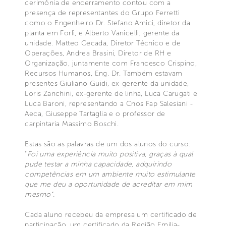
cerimônia de encerramento contou com a
presença de representantes do Grupo Ferretti
como o Engenheiro Dr. Stefano Amici, diretor da
planta em Forlì, e Alberto Vanicelli, gerente da
unidade. Matteo Cecada, Diretor Técnico e de
Operações, Andrea Brasini, Diretor de RH e
Organização, juntamente com Francesco Crispino,
Recursos Humanos, Eng. Dr. Também estavam
presentes Giuliano Guidi, ex-gerente da unidade,
Loris Zanchini, ex-gerente de linha, Luca Carugati e
Luca Baroni, representando a Cnos Fap Salesiani -
Aeca, Giuseppe Tartaglia e o professor de
carpintaria Massimo Boschi.
Estas são as palavras de um dos alunos do curso:
"
Foi uma experiência muito positiva, graças à qual
pude testar a minha capacidade, adquirindo
competências em um ambiente muito estimulante
que me deu a oportunidade de acreditar em mim
mesmo”.
Cada aluno recebeu da empresa um certificado de
participação, um certificado da Região Emilia-