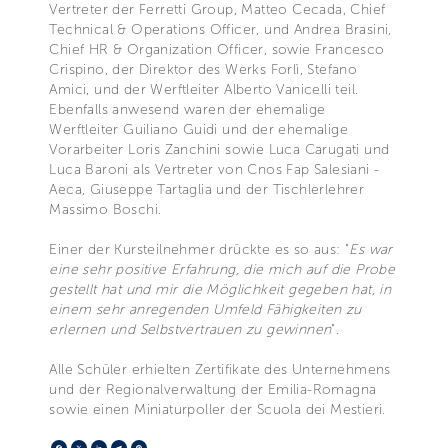
Vertreter der Ferretti Group, Matteo Cecada, Chief
Technical & Operations Officer, und Andrea Brasini,
Chief HR & Organization Officer, sowie Francesco
Crispino, der Direktor des Werks Forlì, Stefano
Amici, und der Werftleiter Alberto Vanicelli teil.
Ebenfalls anwesend waren der ehemalige
Werftleiter Guiliano Guidi und der ehemalige
Vorarbeiter Loris Zanchini sowie Luca Carugati und
Luca Baroni als Vertreter von Cnos Fap Salesiani -
Aeca, Giuseppe Tartaglia und der Tischlerlehrer
Massimo Boschi.
Einer der Kursteilnehmer drückte es so aus: "
Es war
eine sehr positive Erfahrung, die mich auf die Probe
gestellt hat und mir die Möglichkeit gegeben hat, in
einem sehr anregenden Umfeld Fähigkeiten zu
erlernen und Selbstvertrauen zu gewinnen
".
Alle Schüler erhielten Zertifikate des Unternehmens
und der Regionalverwaltung der Emilia-Romagna
sowie einen Miniaturpoller der Scuola dei Mestieri.
Facebook
X
LinkedIn
Telegram
Pinterest