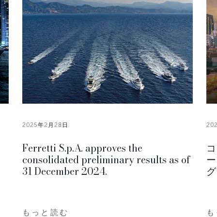
2025年2月28日
20
Ferretti S.p.A. approves the
コ
consolidated preliminary results as of
ー
31 December 2024.
グ
もっと読む
も