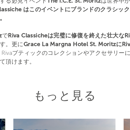
する必見イベント
The I.C.E. St. Moritz
は世界中
a Classiche はこのイベントにブランドのクラシ
。
z
で
Riva Classicheは完璧に修復を終えた壮大なRiva
す。更に
Grace La Margna Hotel St. Moritz
 Rivaブティックのコレクションやアクセサリー
て頂けます。
もっと見る