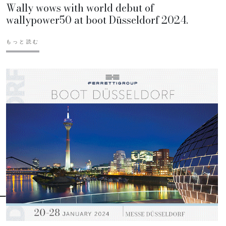
Wally wows with world debut of
wallypower50 at boot Düsseldorf 2024.
もっと読む