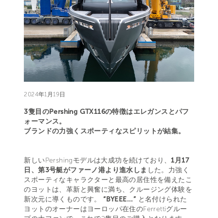
2024年1月19日
3隻目のPershing GTX116の特徴はエレガンスとパフ
ォーマンス。
ブランドの力強くスポーティなスピリットが結集。
新しいPershingモデルは大成功を続けており、
1月17
日、第3号艇がファーノ港より進水しま
した。力強く
スポーティなキャラクターと最高の居住性を備えたこ
のヨットは、革新と興奮に満ち、クルージング体験を
新次元に導くものです。
“BYEEE...”
と名付けられた
ヨットのオーナーはヨーロッパ在住のFerrettiグルー