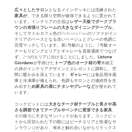
広々としたサロン
となるメインデッキには洗練された
家具が
、できる限り空間が確保できるように置かれて
います。インテリアの主役は
レザー天板でダークブラ
ウンの布張りフレームの大きなダイニングテーブル
。
そしてサドルカフェ色のPoltrona Frauのソファがイン
テリアのベースとなる淡いベージュとグレーの色調に
完璧マッチしています。第1号艇のように、3号艇オー
ナーもリビングエリアとギャレーを直接通路でつなげ
ず、2つのエリアに分けることにしました。
Listone
Giordano
が手掛けた
トープ色のオーク材の寄
木細工
の床がインテリアデザインとエレガントに調和し、空
間に暖かみを添えています。
ギャレー
には食品用冷蔵
庫と冷凍庫が備えられ、色調もサロンとの連続性を生
み出すた
め家具の扉にチタンやグレーなど
が使われて
います。
コックピットには
大きなチーク材テーブルと長さや高
さを調節できてテーブルやベンチに変形できる家具
、
その後ろに大きなサンパッドがあります。コックピッ
トから区切られた下の階にはビーチエリアと快適なサ
ンラウンジがあり、海水と触れ合いながらリラックス