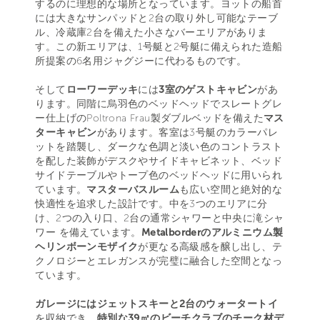
するのに理想的な場所となっています。ヨットの船首
には大きなサンパッドと2台の取り外し可能なテーブ
ル、冷蔵庫2台を備えた小さなバーエリアがありま
す。この新エリアは、1号艇と2号艇に備えられた造船
所提案の6名用ジャグジーに代わるものです。
そして
ローワーデッキ
には
3室のゲストキャビン
があ
ります。同階に烏羽色のベッドヘッドでスレートグレ
ー仕上げのPoltrona Frau製ダブルベッドを備えた
マス
ターキャビン
があります。客室は3号艇のカラーパレ
ットを踏襲し、ダークな色調と淡い色のコントラスト
を配した装飾がデスクやサイドキャビネット、ベッド
サイドテーブルやトープ色のベッドヘッドに用いられ
ています。
マスターバスルーム
も広い空間と絶対的な
快適性を追求した設計です。中を3つのエリアに分
け、2つの入り口、2台の通常シャワーと中央に滝シャ
ワー を備えています。
Metalborderのアルミニウム製
ヘリンボーンモザイク
が更なる高級感を醸し出し、テ
クノロジーとエレガンスが完璧に融合した空間となっ
ています。
ガレージにはジェットスキーと2台のウォータートイ
を収納でき、
特別な39㎡のビーチクラブのチーク材デ