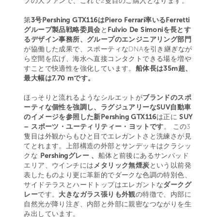
プの大ファンで、これで2隻目のご購入となります。
第
3号Pershing GTX116はPiero Ferrari率いるFerretti
グループ製品戦略委員会
と
Fulvio De Simoniを長とす
るデザイン事務所、グループのエンジニアリング部門
が協働した成果で、スポーティなDNAを引き継ぎなが
ら空間を広げ、海水へ直接コンタクトできる場を増や
すことで快適性を強化しています。
船体長は35m超、
最大幅は7.70 mです。
ほっそりと流れるようなシルエットが
ブランドのスポ
ーティな個性を強調し、ラグジュアリーなSUV自動車
のイメージを参照した新Pershing GTX116
は正に
SUY
– スポーツ・ユーティリティー・ヨットです
。 この3
隻目は外観からもひと目でエレガントさと洗練さが見
てとれます。上部構造の外部とサンデッキはクラシッ
クな
Pershingグレー 、
船体と前後にあるサンパッド
エリア、ウインチには
メタリック無煙炭
という以前発
表したものより更に革新的でダークな色調の特別色、
サイドテラスとハードトップはエレガントな
ダークグ
レー
です。
大きなガラス張りも外観
の特徴で、内部に
自然光が降り注ぎ、内部と外部に親密なつながりを生
み出しています。