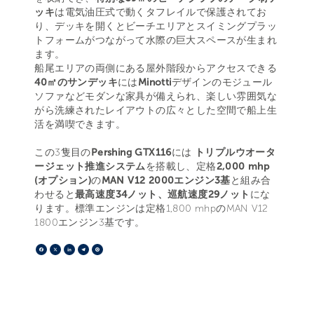
ッキ
は電気油圧式で動くタフレイルで保護されてお
り、デッキを開くとビーチエリアとスイミングプラッ
トフォームがつながって水際の巨大スペースが生まれ
ます。
船尾エリアの両側にある屋外階段からアクセスできる
40㎡のサンデッキ
には
Minotti
デザインのモジュール
ソファなどモダンな家具が備えられ、楽しい雰囲気な
がら洗練されたレイアウトの広々とした空間で船上生
活を満喫できます。
この3隻目の
Pershing GTX116
には
トリプルウオータ
ージェット推進システム
を搭載し、定格
2,000 mhp
(オプション)
の
MAN V12 2000エンジン3基
と組み合
わせると
最高速度34ノット、巡航速度29ノット
にな
ります。標準エンジンは定格1,800 mhpのMAN V12
1800エンジン3基です。
Facebook
X
LinkedIn
Telegram
Pinterest