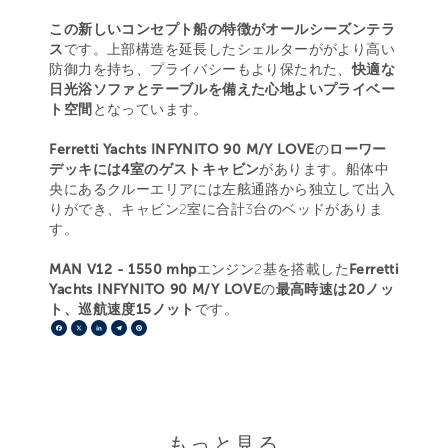
この新しいコンセプト船の特徴がオールシーズンテラ
ス
です。上部構造を延長したシェルターががより高い
防御力を持ち、プライバシーもより保たれた、
快適な
日光浴ソファとテーブルを備えた心地よいプライベー
ト空間
となっています。
Ferretti Yachts INFYNITO 90 M/Y LOVE
の
ローワー
デッキには4室のゲストキャビン
があります。船体中
央にあるクルーエリアには左舷通路から独立して出入
りができ、キャビン2室に合計3台のベッドがありま
す。
MAN V12 - 1550 mhp
エンジン2基を搭載した
Ferretti
Yachts INFYNITO 90 M/Y LOVE
の
最高時速は20ノッ
ト、巡航速度15ノット
です。
Facebook
X
LinkedIn
Telegram
Pinterest
もっと見る