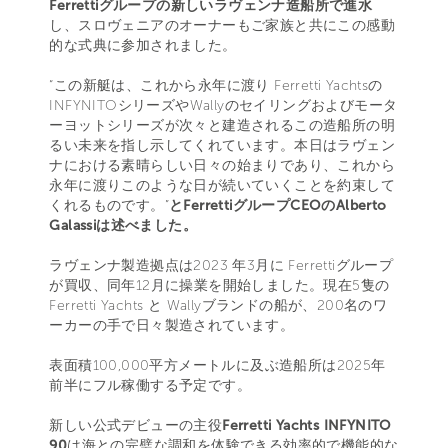
Ferrettiグループの新しいラヴェンナ造船所で進水
し、スロヴェニアのオーナーもご家族と共にこの感動
的な式典に参加されました。
“この新艇は、これから永年に渡り Ferretti Yachtsの
INFYNITOシリーズやWallyのセイリングおよびモータ
ーヨットシリーズが次々と建造されるこの造船所の明
るい未来を指し示してくれています。本日はラヴェン
ナにおける素晴らしい日々の始まりであり、これから
永年に渡りこのような日が続いていくことを約束して
くれるものです。”
とFerrettiグループCEOのAlberto
Galassiは述べました。
ラヴェンナ製造拠点は2023 年3月に Ferrettiグループ
が買収、同年12月に操業を開始しました。現在5隻の
Ferretti Yachts と Wallyブランドの船が、200名のワ
ーカーの手で日々製造されています。
表面積100,000平方メートルに及ぶ造船所は2025年
前半にフル稼働する予定です。
新しい公式デビューの主役
Ferretti Yachts INFYNITO
90
は海との完璧な調和を体験できる効率的で機能的な