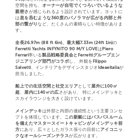
空間を持ち、
オーナーが自宅でくつろいでいるような
親密さ
が感じられるよう設計されています。ヨットに
は
息を呑むような360度のパノラマが広がる内部と外
部の繋がり
など、たくさんの素晴らしい特徴がありま
す。
全長26.97m (88 ft 6in)、最大幅7.33m (24ft 1in)
の
Ferretti Yachts INFYNITO 90 M/Y LOVE
は
Piero
Ferrari
率いる
製品戦略委員会とFerrettiグループエン
ジニアリング部門がコラボ
し、 外観を
Filippo
Salvetti
、インテリアをデザインスタジオ
Ideaeitalia
が
担当しました。
船上での生活空間と社交エリア
として
屋外に100㎡
超
、
屋内に140㎡の広
さがあり、 特にメインデッキと
スカイラウンジを大きく設けています。
メインデッキ
は外部と内部の連続性という主要コンセ
プトを体現しています。
この新艇にはバスバスルーム
を備えたマスタースイートキャビンがメインデッキ前
方
にあり、広々としたガラス張りの目前に
アイコニッ
クなオールシーズンテラス
が広がります。