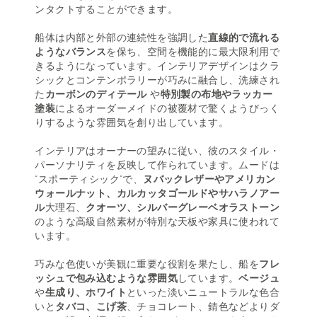
ンタクトすることができます。
船体は内部と外部の連続性を強調した
直線的で流れる
ようなバランス
を保ち、空間を機能的に最大限利用で
きるようになっています。インテリアデザインはクラ
シックとコンテンポラリーが巧みに融合し、洗練され
た
カーボンのディテール
や
特別製の布地やラッカー
塗装
によるオーダーメイドの被覆材で驚くようびっく
りするような雰囲気を創り出しています。
インテリアはオーナーの望みに従い、彼のスタイル・
パーソナリティを反映して作られています。ムードは
“スポーティシック”で、
ヌバックレザーやアメリカン
ウォールナット、カルカッタゴールドやサハラノアー
ル
大理石、
クオーツ、シルバーグレーベオラストーン
のような高級自然素材が特別な天板や家具に使われて
います。
巧みな色使いが美観に重要な役割を果たし、船を
フレ
ッシュで包み込むような雰囲気
しています。
ベージュ
や
生成り、ホワイト
といった淡いニュートラルな色合
いと
タバコ、こげ茶
、チョコレート、錆色などよりダ