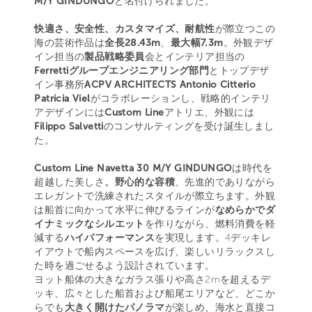
M/Y GINDUNGO
と名付けられました。
快適さ、安全性、カスタマイズ、耐航性
が際立つこの
海の芸術作品は
全長28.43m
、
最大幅7.3m
。外観デザ
イン担当の
製品戦略委員
会とインテリア担当の
Ferrettiグループエンジニアリング部門
とトップデザ
イン事務所
ACPV ARCHITECTS Antonio Citterio
Patricia Viel
がコラボレーションし、戦略的インテリ
アデザインには
Custom Line
アトリエ、外観には
Filippo Salvetti
のコンサルティングを受け誕生しまし
た。
Custom Line Navetta 30 M/Y GINDUNGO
は時代を
超越した美しさ
、野心的な容積
、先進的でありながら
エレガントで洗練されたスタイルが際立ちます。外観
は船首に向かって水平に伸びるラインが
なめらかでダ
イナミックなシルエット
を作りながら、燃料消費を軽
減する
ハイパフォーマンス
を実現します。4デッキレ
イアウトで船内スペースを広げ、楽しいリラックスし
た時を過ごせるよう設計されています。
ヨット船体の大きなガラス張りや高さ2mを超えるデ
ッキ、広々とした船首および船尾エリアなど、どこか
らでも
大きく開けたパノラマ
が楽しめ、海水と直接コ