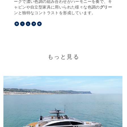
ークで濃い色調の組み合わせがハーモニーを奏で、キ
ャビンや自立型家具に用いられた様々な色調の
グリー
ンと独特なコントラストを形成しています。
Facebook
X
LinkedIn
Telegram
Pinterest
もっと見る