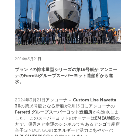
2024年3月21日
ブランドの排水量型シリーズの第16号艇が アンコー
ナのFerrettiグループスーパーヨット造船所から進
水。
2024年3月21日アンコーナ –
Custom Line Navetta
30
の第16号艇となる新船が2月15日にアンコーナの
Ferretti グループスーパーヨット造船所
から進水しま
した。 このスーパーヨットのオーナーは
EMEA地区
の
方で、優秀さと幸運のシンボルでもあるアンゴラ産唐
辛子GINDUNGOのエネルギーと活力にあやかって