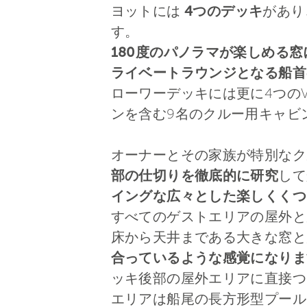
ヨットには
4つのデッキ
があり
す。
180度のパノラマが楽しめる
ライベートラウンジとなる船首
ローワーデッキには更に4つの
ンを含む9名のクルー用キャビ
オーナーとその家族が特別な
部の仕切りを徹底的に研究
して
イングな広々とした楽しくくつ
すべてのゲストエリアの屋外と
床から天井まである大きな窓と
合っているような感覚になりま
ッキ後部の屋外エリアに直接つ
エリアは船尾の長方形型プール