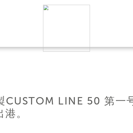
USTOM LINE 50 
出港。