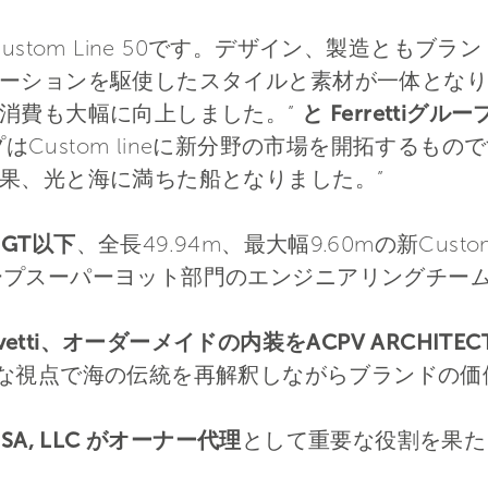
ustom Line 50です。デザイン、製造ともブ
ーションを駆使したスタイルと素材が一体となり
消費も大幅に向上しました。”
と Ferrettiグループ
はCustom lineに新分野の市場を開拓するも
果、光と海に満ちた船となりました。”
GT以下
、全長49.94m、最大幅9.60mの新Custom Li
iグループスーパーヨット部門のエンジニアリングチ
Salvetti、オーダーメイドの内装をACPV ARCHITECTS Ant
な視点で海の伝統を再解釈しながらブランドの価
s USA, LLC がオーナー代理
として重要な役割を果た