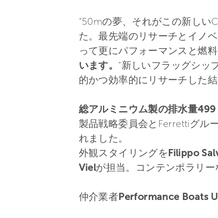
“50mの夢、それがこの新しいC
た。最先端のリサーチとイノベ
って更にパフォーマンスと燃料
います。
“新しいフラッグシップ
的かつ効率的にリサーチした結
総アルミニウム製の排水量499 
製品戦略委員会とFerrett
れました。
外観スタイリングを
Filippo 
Viel
が担当。コンテンポラリー
仲介業者
Performance Boat