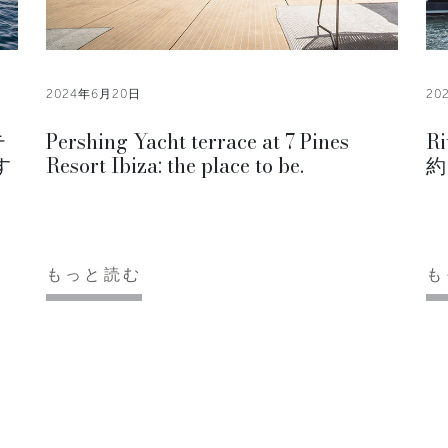
2024年6月20日
20
テ
Pershing Yacht terrace at 7 Pines
Ri
す
Resort Ibiza: the place to be.
約
もっと読む
も