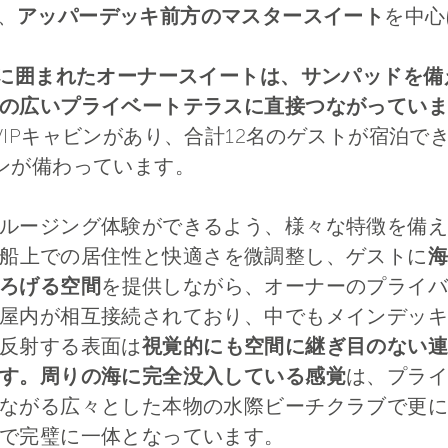
、
アッパーデッキ前方のマスタースイート
を中心
窓に囲まれたオーナースイートは、サンパッドを
の広いプライベートテラスに直接つながっていま
VIPキャビンがあり、合計12名のゲストが宿泊で
ンが備わっています。
クルージング体験ができるよう、様々な特徴を備
船上での居住性と快適さを微調整し、ゲストに
海
ろげる空間
を提供しながら、オーナーのプライバ
屋内が相互接続されており、中でもメインデッキ
反射する表面は
視覚的にも空間に継ぎ目のない連
す。周りの海に完全没入している感覚
は、プライ
ながる広々とした本物の水際ビーチクラブで更に
で完璧に一体となっています。