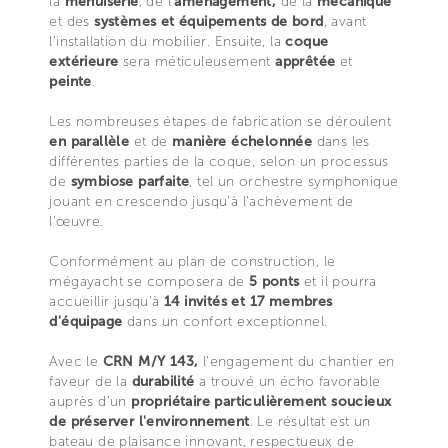
la
menuiserie
, de l'
aménagement,
de la
mécanique
et des
systèmes et équipements de bord
, avant
l’installation du mobilier. Ensuite, la
coque
extérieure
sera méticuleusement
apprêtée
et
peinte
.
Les nombreuses étapes de fabrication se déroulent
en parallèle
et de
manière échelonnée
dans les
différentes parties de la coque, selon un processus
de
symbiose parfaite
, tel un orchestre symphonique
jouant en crescendo jusqu’à l'achèvement de
l'œuvre.
Conformément au plan de construction, le
mégayacht se composera de
5 ponts
et il pourra
accueillir jusqu'à
14 invités et 17 membres
d'équipage
dans un confort exceptionnel.
Avec le
CRN M/Y 143,
l'engagement du chantier en
faveur de la
durabilité
a trouvé un écho favorable
auprès d'un
propriétaire particulièrement soucieux
de préserver l'environnement
. Le résultat est un
bateau de plaisance innovant, respectueux de