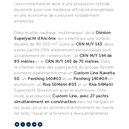
l'environnement et doté d'une propulsion hybride
de pointe pour une meilleure efficacité énergétique
et une économie de carburant notablement
améliorée.
Dans le pôle nautique "multimarque" de la
Division
Superyacht d'Ancône
, qui s'étend sur une surface
de près de 80 000 m², outre le
CRN M/Y 143
, deux
autres yachts CRN entièrement personnalisés sont
actuellement en construction : le
CRN M/Y 144 de
85 mètres
et le
CRN M/Y 145 de 70 mètres
. Dans
le chantier naval des superyachts du groupe Ferretti
prennent également forme un
Custom Line Navetta
50
, un
Pershing 140#03
et un
Pershing 140#04
en
aluminium, un
Riva 50Metri #03
et un
Riva 54Metri
Superyacht Division en acier et aluminium. Enfin,
toute la production
Custom Line, avec 27 yachts
simultanément en construction
dans les hangars et
les quais, pour les activités dl'achèvement du navire,
les tests, l’essai et la livraison à leurs propriétaires.
Facebook
X
LinkedIn
Telegram
Pinterest