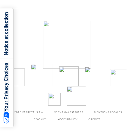
Notice at collection
Your Privacy Choices
©2026
FERRETTI S.P.A
N° TVA 04485970968
MENTIONS LÉGALES
COOKIES
ACCESSIBILITY
CRÉDITS