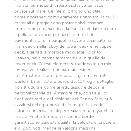
murate, permette di creare esclusive terrazze
private sul mare. Gli interni offrono uno stile
contemporaneo completamente rinnovato, in cui i
materiali di pregio sono protagonisti: essenze
pregiate noce canaletto e laccati lucidi dai toni ecrù
e pelli color avorio per pareti e mobili, le
pavimentazione in parquet in rovere sbiancato nel
main deck, nella lobby del lower deck e nell'upper
deck, alternata a morbida moquette Floor to
Heaven, nella cabina armatoriale e in quelle del
lower deck. Questi elementi si fondono in un mix
innovativo, realizzato in base ai desideri
dell'Armatore. Come per tutta la gamma Ferretti
Custom Line, infatti, a bordo del 124' ogni dettaglio
non strutturale come arredi, tessuti e décor, è
personalizzabile dall'Armatore che, con l'ausilio
degli architetti e dei designer del Centro Stile, può
avvalersi delle proposte delle migliori aziende
italiane e internazionali per realizzare uno yacht su
misura. Anche le motorizzazioni a bordo
garantiscono assoluta qualità: la velocità di crociera
è di 23,5 nodi mentre la velocità massima