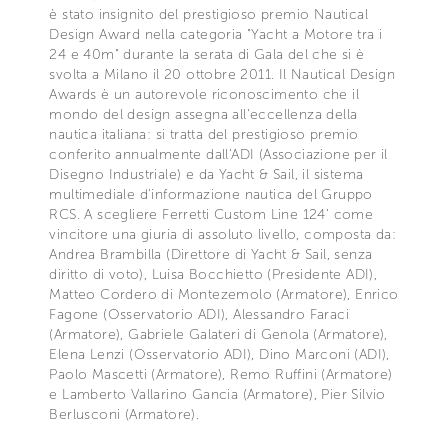
è stato insignito del prestigioso premio Nautical
Design Award nella categoria "Yacht a Motore tra i
24 e 40m" durante la serata di Gala del che si è
svolta a Milano il 20 ottobre 2011. Il Nautical Design
Awards è un autorevole riconoscimento che il
mondo del design assegna all'eccellenza della
nautica italiana: si tratta del prestigioso premio
conferito annualmente dall'ADI (Associazione per il
Disegno Industriale) e da Yacht & Sail, il sistema
multimediale d'informazione nautica del Gruppo
RCS. A scegliere Ferretti Custom Line 124' come
vincitore una giuria di assoluto livello, composta da:
Andrea Brambilla (Direttore di Yacht & Sail, senza
diritto di voto), Luisa Bocchietto (Presidente ADI),
Matteo Cordero di Montezemolo (Armatore), Enrico
Fagone (Osservatorio ADI), Alessandro Faraci
(Armatore), Gabriele Galateri di Genola (Armatore),
Elena Lenzi (Osservatorio ADI), Dino Marconi (ADI),
Paolo Mascetti (Armatore), Remo Ruffini (Armatore)
e Lamberto Vallarino Gancia (Armatore), Pier Silvio
Berlusconi (Armatore).