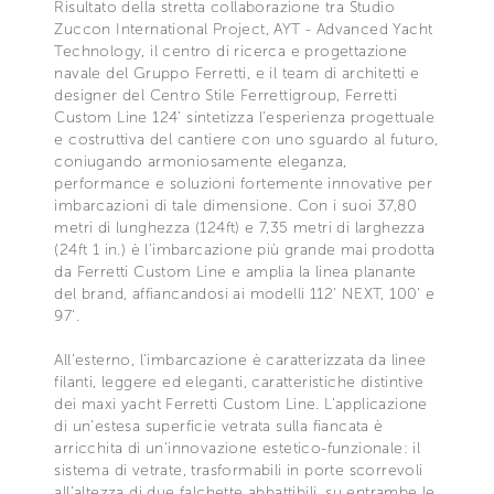
Risultato della stretta collaborazione tra Studio
Zuccon International Project, AYT - Advanced Yacht
Technology, il centro di ricerca e progettazione
navale del Gruppo Ferretti, e il team di architetti e
designer del Centro Stile Ferrettigroup, Ferretti
Custom Line 124' sintetizza l'esperienza progettuale
e costruttiva del cantiere con uno sguardo al futuro,
coniugando armoniosamente eleganza,
performance e soluzioni fortemente innovative per
imbarcazioni di tale dimensione. Con i suoi 37,80
metri di lunghezza (124ft) e 7,35 metri di larghezza
(24ft 1 in.) è l'imbarcazione più grande mai prodotta
da Ferretti Custom Line e amplia la linea planante
del brand, affiancandosi ai modelli 112' NEXT, 100' e
97'.
All'esterno, l'imbarcazione è caratterizzata da linee
filanti, leggere ed eleganti, caratteristiche distintive
dei maxi yacht Ferretti Custom Line. L'applicazione
di un'estesa superficie vetrata sulla fiancata è
arricchita di un'innovazione estetico-funzionale: il
sistema di vetrate, trasformabili in porte scorrevoli
all'altezza di due falchette abbattibili, su entrambe le