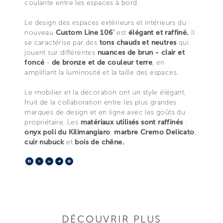
coulante entre les espaces à bord.
Le design des espaces extérieurs et intérieurs du
nouveau
Custom Line 106'
est
élégant et raffiné.
Il
se caractérise par des
tons chauds et neutres
qui
jouent sur différentes
nuances de brun - clair et
foncé
-
de bronze et de couleur terre
, en
amplifiant la luminosité et la taille des espaces.
Le mobilier et la décoration ont un style élégant,
fruit de la collaboration entre les plus grandes
marques de design et en ligne avec les goûts du
propriétaire. Les
matériaux utilisés sont raffinés
:
onyx poli du Kilimangiaro
,
marbre Cremo Delicato
,
cuir nubuck
et
bois de chêne.
Facebook
X
LinkedIn
Telegram
Pinterest
DÉCOUVRIR PLUS