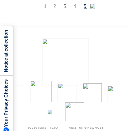
1
2
3
4
5
Notice at collection
Your Privacy Choices
©2026
FERRETTI S.P.A
MWST.-NR. 04485970968