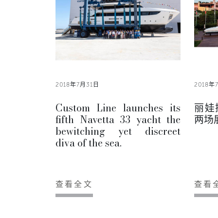
2018年7月31日
2018年
Custom Line launches its
丽娃
fifth Navetta 33 yacht the
两场
bewitching yet discreet
diva of the sea.
查看全文
查看