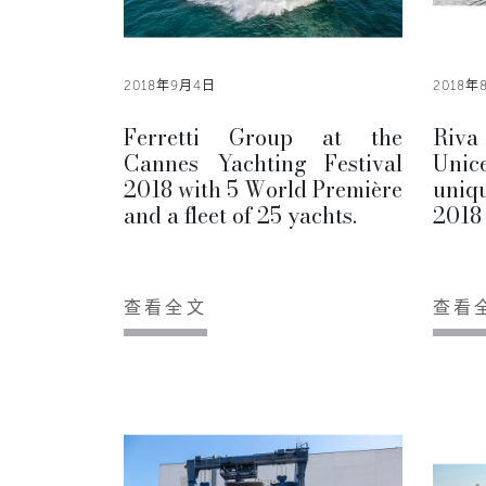
2018年9月4日
2018年
Ferretti Group at the
Riva
Cannes Yachting Festival
Uni
2018 with 5 World Première
uniqu
and a fleet of 25 yachts.
2018
查看全文
查看