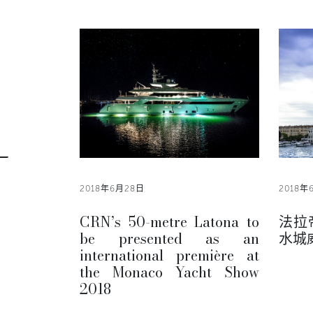
2018年6月28日
2018年
CRN’s 50-metre Latona to
法拉
be presented as an
水城
international première at
the Monaco Yacht Show
2018