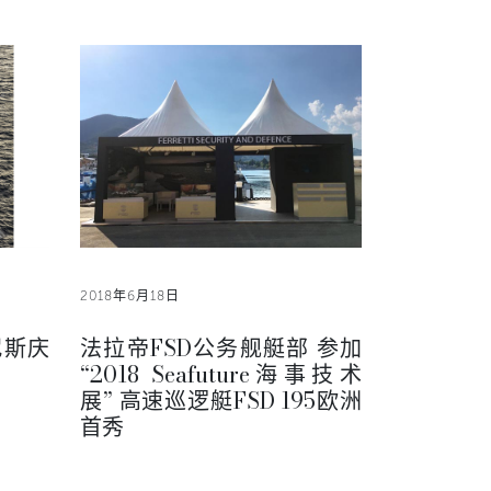
2018年6月18日
尼斯庆
法拉帝FSD公务舰艇部 参加
“2018 Seafuture海事技术
展” 高速巡逻艇FSD 195欧洲
首秀