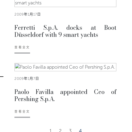
2009年1月17日
Ferretti S.p.A. docks at Boot
Düsseldorf with 9 smart yachts
查看全文
2009年1月7日
Paolo Favilla appointed Ceo of
Pershing S.p.A.
查看全文
1
2
3
4