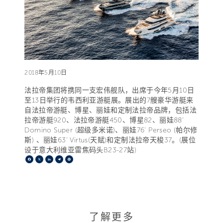
2018年5月10日
法拉帝集团将携同一支宏伟舰队，出席于今年5月10日
至13日举行的韦西利亚游艇展。展出的7艘豪华游艇来
自法拉帝游艇、博星、丽娃和定制法拉帝品牌，包括法
拉帝游艇920、法拉帝游艇450、博星82、丽娃88’
Domino Super (超级多米诺)、丽娃76' Perseo (帕尔修
斯) 、丽娃63' Virtus(天赋)和定制法拉帝天梭37。(展位
设于意大利维亚雷焦码头B23-27站)
Facebook
X
LinkedIn
Telegram
Pinterest
了解更多