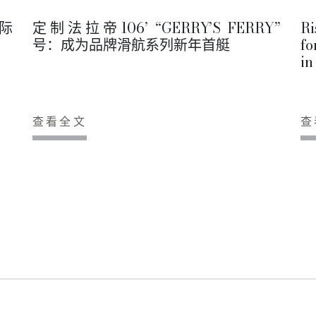
际
定制法拉帝106’ “GERRY’S FERRY”
R
号：成为品牌滑航系列新年首艇
fo
in
查看全文
查