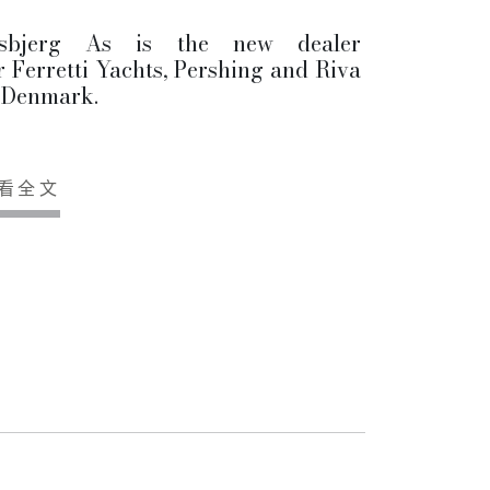
isbjerg As is the new dealer
r Ferretti Yachts, Pershing and Riva
 Denmark.
看全文