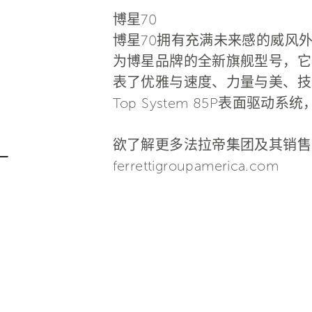
博星70
博星70拥有充满未来感的威风
为博星品牌的全新旗舰型号，它
表了优雅与速度、力量与美、技术与
Top System 85P表面驱动
欲了解更多法拉帝集团及其销售
ferrettigroupamerica.com