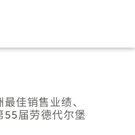
洲最佳销售业绩、
第55届劳德代尔堡