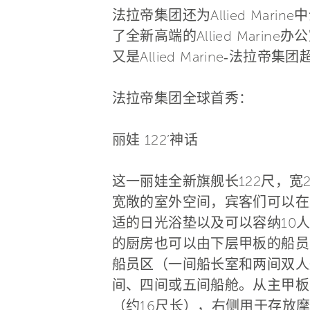
法拉帝集团还为Allied Mar
了全新高端的Allied Marin
又是Allied Marine‐法
法拉帝集团全球首秀：
丽娃 122’神话
这一丽娃全新旗舰长122尺，宽
宽敞的室外空间，宾客们可以在
适的日光浴垫以及可以容纳10
的厨房也可以由下层甲板的船员
船员区（一间船长室和两间双人
间、四间或五间船舱。从主甲板
（约16尺长），右侧用于存放