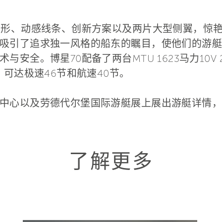
外形、动感线条、创新方案以及两片大型侧翼，惊
吸引了追求独一风格的船东的瞩目，使他们的游艇
安全。博星70配备了两台MTU 1623马力10V 2
系统，可达极速46节和航速40节。
中心以及劳德代尔堡国际游艇展上展出游艇详情，
了解更多