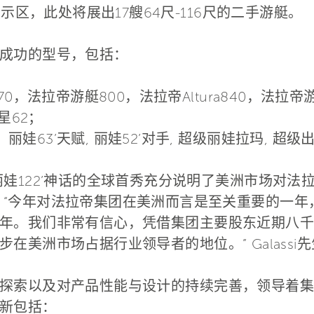
展示区，此处将展出17艘64尺-116尺的二手游艇。
成功的型号，包括：
0，法拉帝游艇800，法拉帝Altura840，法拉帝
星62；
诺，丽娃63’天赋, 丽娃52’对手, 超级丽娃拉玛, 
娃122’神话的全球首秀充分说明了美洲市场对法
lassi表示。“今年对法拉帝集团在美洲而言是至关重要
年。我们非常有信心，凭借集团主要股东近期八千
在美洲市场占据行业领导者的地位。” Galassi
探索以及对产品性能与设计的持续完善，领导着集
新包括：