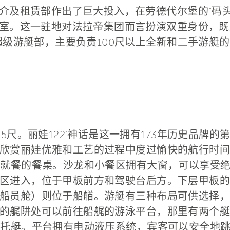
ine中介及租赁部作出了巨大投入，在劳德代尔堡的“码头圣
e办公室。这一驻地对法拉帝集团而言扮演双重身份，既是Al
拉帝集团超级游艇部，主要负责100尺以上全新和二手游艇
25尺。丽娃122’神话是这一拥有173年历史品牌
欣赏丽娃优雅和工艺的过程中度过愉快的航行时间
人就餐的餐桌。沙龙和小餐区拥有大窗，可以享受
区进入，位于甲板前方和驾驶台后方。下层甲板的
船员舱）则位于船艏。游艇有三种布局可供选择，
的艉阱处可以前往船艉的游泳平台，那里有两个艇
摩托艇。平台拥有电动液压系统，宾客可以安全地