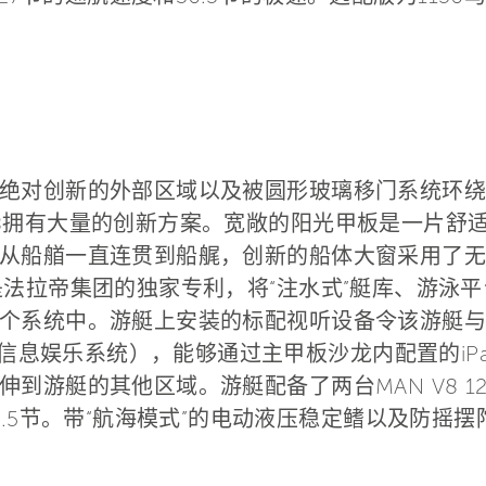
绝对创新的外部区域以及被圆形玻璃移门系统环绕
8拥有大量的创新方案。宽敞的阳光甲板是一片舒
从船艏一直连贯到船艉，创新的船体大窗采用了无
是法拉帝集团的独家专利，将“注水式”艇库、游泳
个系统中。游艇上安装的标配视听设备令该游艇与
rks单触控信息娱乐系统），能够通过主甲板沙龙内配置的
到游艇的其他区域。游艇配备了两台MAN V8 1
3.5节。带“航海模式”的电动液压稳定鳍以及防摇