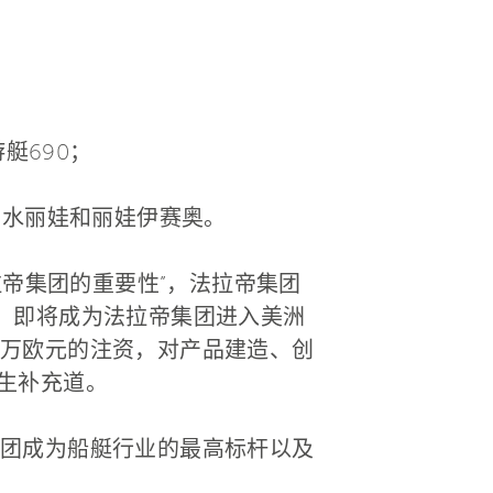
游艇690；
超级出水丽娃和丽娃伊赛奥。
拉帝集团的重要性”，法拉帝集团
的一年，即将成为法拉帝集团进入美洲
万欧元的注资，对产品建造、创
先生补充道。
团成为船艇行业的最高标杆以及