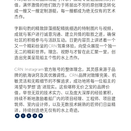
值，满怀激情的他们致力于将层出不穷的原创理念转化
成一艘又一艘定制游艇，每一艘都成为绝无仅有的艺术
杰作。
字斟句酌的精致辞藻搭配精挑细选的特制图片与视频，
成就与客户进行诚意沟通、建立共情的取胜之道，确保
社区的积极参与与活跃互动。日更内容页上讲述着一个
又一个精彩纷呈的CRN驾乘体验，向受众展现一个独一
无二的精彩世界。理念、视野与才智在此汇聚一堂，创
造出完美呈现船主个性的水上杰作。
CRN Instagram官方账号的整体理念，其灵感来源于品
牌的航海诀窍及其优雅调性。CRN品牌对致臻完美、机
敏灵活和无暇细节的不懈追求，成功地将每一位船主的
渴望与梦想“造”进现实。这些堪称无价之宝的品牌价
值，举世无双的技术实力、以及庞大深厚的经验累积，
持续不断地激励着船厂内的项目经理、工程师、项目建
筑师、室内设计师，以及无数技术娴熟的匠师们日益精
进，持续创造绝无仅有的水上奇迹。
Facebook
X
LinkedIn
Telegram
Pinterest