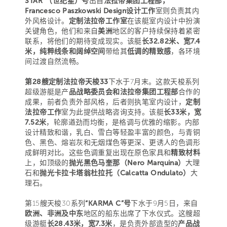
STAR”（世纪星）号
出自
法拉帝集团工程部，
Francesco Paszkowski Design设计工作
室则负责其内
外风格设计。
定制法拉帝工作室
在该艇室内设计中扮演
关键角色，他们和来自
美洲
地区的客户持续保持着紧密
联系，将他们的期待变成现实。该艇
长32.82米、宽7.4
米，纯粹线条和阔绰空间
带给其
低调的精致感
，各环境
间过渡自然流畅。
第28艘定制法拉帝天梭33
下水于7月末。这款天梭系列
超级游艇是产
品战略委员会和法拉帝集团工程部
合作的
成果，前者负责外部风格，后者则执笔室内设计，
定制
法拉帝工作
室为此提供战略咨询支持。该艇
长33米，宽
7.52米
，轮廓遒劲而均衡，是格调与优雅的缩影。内部
设计精致和谐，乳白、雪白等轻盈丰富的颜色，与青铜
色、黑色、熔岩灰和无烟煤色等更深、更诱人的色调形
成鲜明对比。这些色调重复出现在原色家具和
精致材料
上，如顶级的
抛光黑色马奎那（Nero Marquina）
大理
石和
抛光卡拉卡塔翁杜拉托（Calcatta Ondulato）
大
理石。
第15艘天梭30系列
“KARMA C”号
下水于9月5日，来自
欧洲、非洲及中东
地区的船东出席了下水仪式。这艘超
级游艇
长28.43米，宽7.3米
，是负责外部造型的
产品战