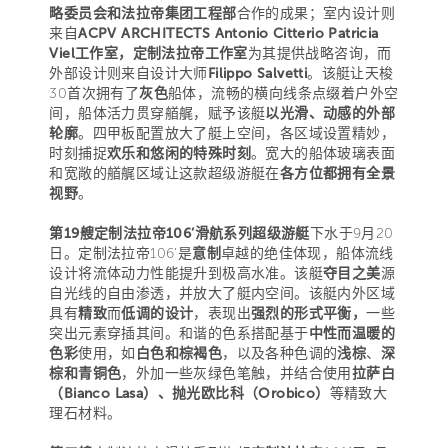
略委员会和法拉帝集团工程部
合作的成果；室内设计则
来自
ACPV ARCHITECTS Antonio Citterio Patricia
Viel工作室，定制法拉帝工作室
为其提供战略咨询，而
外部设计则来自设计大师
Filippo Salvetti
。该艇让天梭
30首次拥有了
灰色
船体，流畅的横向线条点缀着户外空
间，船体活力贯穿艏艉，赋予该艇
以光滑、动感的外部
轮廓
。四甲板配置放大了艇上空间，各区域设置精妙，
时刻捕捉
欢乐和悠闲的特殊时刻
。宽大的船体玻璃表面
和宽敞的艏艉区域让这款超级游艇在
各方位都拥有全景
视野
。
第19艘定制法拉帝106’滑航系列超级游艇
下水于9月20
日。定制法拉帝106’是
意制
卓越的绝佳体现，船体流线
设计将流体动力性能提升到极高水准。该艇
夺目之美
源
自光线的自由渗透，并放大了艇内空间。该艇内外区域
具有
精致
而
低调的设计
，表现出
强烈的形式平衡，
一些
突出元素穿插其间。和谐的色系搭配基于
中性而温暖的
色彩
使用，如
白色和棕褐色
，以及各种色调的
浅棕
、
深
棕和青铜色
，外加一些灰绿色笔触，并结合使用
拉萨白
（Bianco Lasa）、抛光欧比科（Orobico）
等精致大
理石材料。