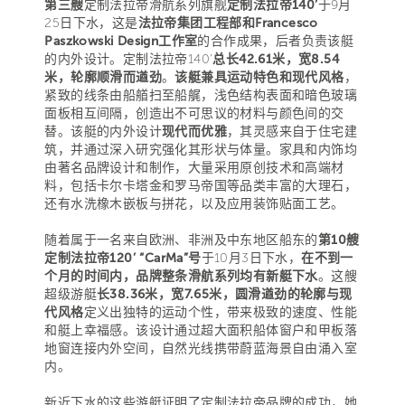
第三艘
定制法拉帝滑航系列旗舰
定制法拉帝140’
于9月
25日下水，这是
法拉帝集团工程部和Francesco
Paszkowski Design工作室
的合作成果，后者负责该艇
的内外设计。定制法拉帝140’
总长42.61米，宽8.54
米，轮廓顺滑而遒劲
。
该艇兼具运动特色和现代风格
，
紧致的线条由船艏扫至船艉，浅色结构表面和暗色玻璃
面板相互间隔，创造出不可思议的材料与颜色间的交
替。该艇的内外设计
现代而优雅
，其灵感来自于住宅建
筑，并通过深入研究强化其形状与体量。家具和内饰均
由著名品牌设计和制作，大量采用原创技术和高端材
料，包括卡尔卡塔金和罗马帝国等品类丰富的大理石，
还有水洗橡木嵌板与拼花，以及应用装饰贴面工艺。
随着属于一名来自欧洲、非洲及中东地区船东的
第10艘
定制法拉帝120’ “CarMa”号
于10月3日下水，
在不到一
个月的时间内，品牌整条滑航系列均有新艇下水
。这艘
超级游艇
长38.36米，宽7.65米，圆滑遒劲的轮廓与现
代风格
定义出独特的运动个性，带来极致的速度、性能
和艇上幸福感。该设计通过超大面积船体窗户和甲板落
地窗连接内外空间，自然光线携带蔚蓝海景自由涌入室
内。
新近下水的这些游艇证明了定制法拉帝品牌的成功，她