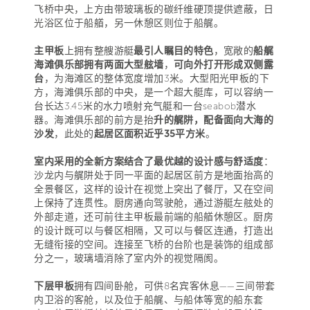
飞桥中央，上方由带玻璃板的碳纤维硬顶提供遮蔽，日
光浴区位于船艏，另一休憩区则位于船艉。
主甲板
上拥有整艘游艇
最引人瞩目的特色
，宽敞的
船艉
海滩俱乐部拥有两面大型舷墙
，
可向外打开形成双侧露
台
，为海滩区的整体宽度增加3米。大型阳光甲板的下
方，海滩俱乐部的中央，是一个超大艇库，可以容纳一
台长达3.45米的水力喷射充气艇和一台seabob潜水
器。海滩俱乐部的前方是抬
升的艉阱，配备面向大海的
沙发
，此处的
起居区面积近乎35平方米
。
室内采用的全新方案结合了最优越的设计感与舒适度
：
沙龙内与艉阱处于同一平面的起居区前方是地面抬高的
全景餐区，这样的设计在视觉上突出了餐厅，又在空间
上保持了连贯性。厨房通向驾驶舱，通过游艇左舷处的
外部走道，还可前往主甲板最前端的船艏休憩区。厨房
的设计既可以与餐区相隔，又可以与餐区连通，打造出
无缝衔接的空间。连接至飞桥的台阶也是装饰的组成部
分之一，玻璃墙消除了室内外的视觉隔阂。
下层甲板
拥有四间卧舱，可供8名宾客休息——三间带套
内卫浴的客舱，以及位于船艉、与船体等宽的船东套