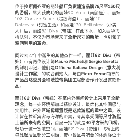
位于
拉斯佩齐亚
的丽娃
船厂负责建造品牌76尺至130尺
的游艇
，继大获成功的丽娃90’ Argo（南船座）、丽娃
102' Corsaro Super（超级海盗）、丽娃110’
Dolcevita（甜蜜生活）和丽娃130’ Bellissima（小美
人）后，丽娃82’ Diva（帝娃）在此下水，加入豪华飞
桥队列，不仅为市场带来
了全新尺寸的新艇
，也
引领了
空间利用的革命
。
同过去27年中诞生的其他杰作一样，
丽娃82’ Diva（帝
娃）
带有两位设计师
Mauro Micheli
和
Sergio Beretta
的鲜明印记，他们是
Officina Italiana Design
（
意大利
设计工作室
）的联合创始人，与由
Piero Ferrari
领导的
产品战略委员会
和
法拉帝集团工程部
合作开发出这款新
品。
丽娃
82’ Diva（帝娃）在室内外空间设计上采用了全新
理念
，每一处环境都加以精妙设计，最优化其空间感与
实用性。
户外区域毋庸置疑是这款游艇的重中之重
，设
计旨在拉近宾客与海洋的距离，令其享受
同等尺寸游艇
上前所未有的空间
，首屈一指的就是
40平方米的飞桥
。
归功于这一宽敞空间，丽娃82’ Diva（帝娃）飞桥上的
每处起居区都分工明确：带小餐区与吧台的休憩廊位于