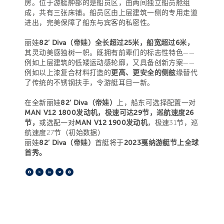
房。位于游艇舯部的是船员区，由两间独立船员舱组
成，共有三张床铺。船员区由上层建筑一侧的专用走道
进出，完美保障了船东与宾客的私密性。
丽娃
82’ Diva（帝娃）全长超过25米，船宽超过6米，
其灵动美感独树一帜。既拥有前辈们的标志性特色——
例如上层建筑的低矮运动感轮廓，又具备创新方案——
例如以上漆复合材料打造的
更高、更安全的侧舷
缘替代
了传统的不锈钢扶手，令游艇耳目一新。
在全新丽娃
82’ Diva（帝娃）
上，船东可选择配置一对
MAN V12 1800发动机，极速可达29节，巡航速度26
节，
或选配一对
MAN V12 1900发动机
，极速31节，巡
航速度27节（初始数据）
丽娃
82’ Diva（帝娃）
首艇将于
2023戛纳游艇节上全球
首秀。
Facebook
X
LinkedIn
Telegram
Pinterest