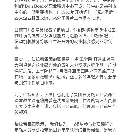
课程为期三个月，首期课程于3月初正式启动，将
在弗
利的“Don Bosco”职业培训中心
开设，该中心是弗利市
中心的一所重要机构，自1952年开始运作，通过不断与
各大企业相互交流，充分了解劳工市场的需求。
目前有11名学员报名了该项目，他们对这种亲身体验工
作环境的方式以及发现能成为造船木匠、甲板装配工、
发动机机械师等职业生涯开端的就业机会感到非常兴
奋。
事实上，
法拉帝集团
的愿景是，将“
工学院
”打造成对意
大利卓越造船业感兴趣的青年人力资源的孵化器。首期
课程之后，工学院将于9月迁移至集团另外两家船厂所
在地：蒙多尔福和萨尔尼科，让更多的年轻人有机会参
与到这个新项目中来。
为了传授知识，该项目也利用了集团自身的专业资源：
课堂教学课程将由曾在法拉帝集团工作过的管理人员和
主要技术专家主讲，包括一名前船厂经理和一名前生产
线领班。
法拉帝集团表示：
“我们认为，与渴望参与此项课程的
年轻人分享法拉帝集团多年来获得的宝贵经验，是我们