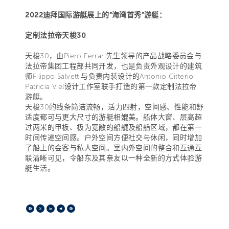
2022迪拜国际游艇展上的“海湾首秀”游艇：
定制法拉帝天梭30
天梭30，由Piero Ferrari先生领导的产品战略委员会与
法拉帝集团工程部共同开发，也是负责外观设计的建筑
师Filippo Salvetti与负责内装设计的Antonio Citterio
Patricia Viel设计工作室联手打造的第一款定制法拉帝
游艇。
天梭30的线条简洁流畅，活力四射，空间感、性能和舒
适度都可与更大尺寸的游艇相媲美。船体大窗、层高超
过两米的甲板、极为宽敞的船艉及船艏区域，都在第一
时间传递空间感。户外空间方便社交与休闲，同时增加
了船上的会客与私人空间。室内外空间的整合和互通互
联清晰可见，令船东及其亲友以一种全新的方式体验游
艇生活。
Facebook
X
LinkedIn
Telegram
Pinterest