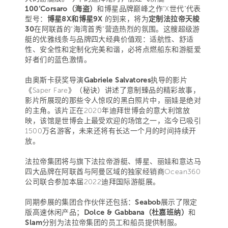
100’Corsaro（海盗）
和博星品牌巅峰之作“X世代”代表
型号：
博星8X和博星9X
的到来，将为
定制法拉帝天梭
30
在阿联酋的“海湾首秀”营造热烈的氛围。这艘超级游
艇的优雅线条与品牌四大经典价值观：适航性、舒适
性、安全性和定制化完美和谐，必将点燃船东和游艇爱
好者们的蓝色激情。
由奥斯卡获奖导演
Gabriele Salvatores
执导的影片
《Saper Fare》（秘诀）讲述了意制臻品的精彩故事，
影片所展现的那些令人惊叹的黑白照片中，丽娃是绝对
的主角。该片正在2020年迪拜世博会的意大利馆放
映，该馆是世博会上最受欢迎的场馆之一，迄今已吸引
1500万名游客，未来还将有长达一个月的时间持续开
放。
法拉帝集团将与旗下法拉帝游艇、博星、丽娃和意达马
四大品牌在阿联酋与阿曼区域的独家经销商Ocean360
公司联合参加本届2022迪拜国际游艇展。
同期参展的集团合作伙伴还包括：
Seabob
展示了限定
版高速休闲产品；
Dolce & Gabbana（杜嘉班纳）
和
Slam
分别为法拉帝集团的员工和船员提供制服。